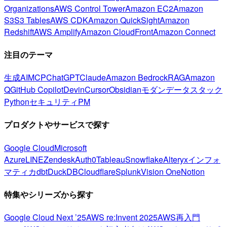
Organizations
AWS Control Tower
Amazon EC2
Amazon
S3
S3 Tables
AWS CDK
Amazon QuickSight
Amazon
Redshift
AWS Amplify
Amazon CloudFront
Amazon Connect
注目のテーマ
生成AI
MCP
ChatGPT
Claude
Amazon Bedrock
RAG
Amazon
Q
GitHub Copilot
Devin
Cursor
Obsidian
モダンデータスタック
Python
セキュリティ
PM
プロダクトやサービスで探す
Google Cloud
Microsoft
Azure
LINE
Zendesk
Auth0
Tableau
Snowflake
Alteryx
インフォ
マティカ
dbt
DuckDB
Cloudflare
Splunk
Vision One
Notion
特集やシリーズから探す
Google Cloud Next ’25
AWS re:Invent 2025
AWS再入門