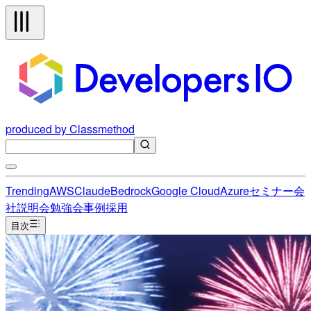
produced by Classmethod
Trending
AWS
Claude
Bedrock
Google Cloud
Azure
セミナー
会
社説明会
勉強会
事例
採用
目次