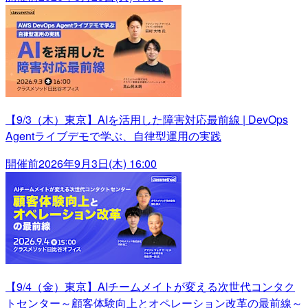
【9/3（木）東京】AIを活用した障害対応最前線 | DevOps
Agentライブデモで学ぶ、自律型運用の実践
開催前
2026年9月3日(木) 16:00
【9/4（金）東京】AIチームメイトが変える次世代コンタク
トセンター～顧客体験向上とオペレーション改革の最前線～