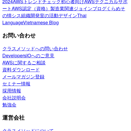
2024
AWSトレンドチェック
初心者向け
AWSテクニカルサポ
ート
AWS認定（資格）
製造業関連
ジョインブログ
くらめそ
の情シス
組織開発室の活動
デザイン
Thai
Language
Vietnamese Blog
お問い合わせ
クラスメソッドへの問い合わせ
DevelopersIOへのご意見
AWSに関するご相談
資料ダウンロード
メールマガジン登録
セミナー情報
採用情報
会社説明会
勉強会
運営会社
クラスメソッドについて