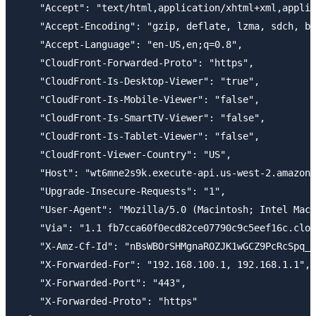
    "Accept": "text/html,application/xhtml+xml,applic
    "Accept-Encoding": "gzip, deflate, lzma, sdch, br
    "Accept-Language": "en-US,en;q=0.8",

    "CloudFront-Forwarded-Proto": "https",

    "CloudFront-Is-Desktop-Viewer": "true",

    "CloudFront-Is-Mobile-Viewer": "false",

    "CloudFront-Is-SmartTV-Viewer": "false",

    "CloudFront-Is-Tablet-Viewer": "false",

    "CloudFront-Viewer-Country": "US",

    "Host": "wt6mne2s9k.execute-api.us-west-2.amazona
    "Upgrade-Insecure-Requests": "1",

    "User-Agent": "Mozilla/5.0 (Macintosh; Intel Mac 
    "Via": "1.1 fb7cca60f0ecd82ce07790c9c5eef16c.clou
    "X-Amz-Cf-Id": "nBsWBOrSHMgnaROZJK1wGCZ9PcRcSpq_o
    "X-Forwarded-For": "192.168.100.1, 192.168.1.1",

    "X-Forwarded-Port": "443",

    "X-Forwarded-Proto": "https"
