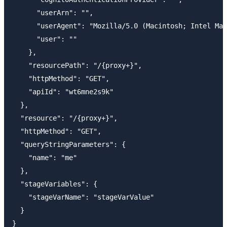
      "userArn": "",

      "userAgent": "Mozilla/5.0 (Macintosh; Intel Mac
      "user": ""

    },

    "resourcePath": "/{proxy+}",

    "httpMethod": "GET",

    "apiId": "wt6mne2s9k"

  },

  "resource": "/{proxy+}",

  "httpMethod": "GET",

  "queryStringParameters": {

    "name": "me"

  },

  "stageVariables": {

    "stageVarName": "stageVarValue"

  }
