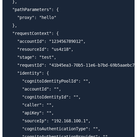
  },

  "pathParameters": {

    "proxy": "hello"

  },

  "requestContext": {

    "accountId": "123456789012",

    "resourceId": "us4z18",

    "stage": "test",

    "requestId": "41b45ea3-70b5-11e6-b7bd-69b5aaebc7d
    "identity": {

      "cognitoIdentityPoolId": "",

      "accountId": "",

      "cognitoIdentityId": "",

      "caller": "",

      "apiKey": "",

      "sourceIp": "192.168.100.1",

      "cognitoAuthenticationType": "",

      "cognitoAuthenticationProvider": "",
