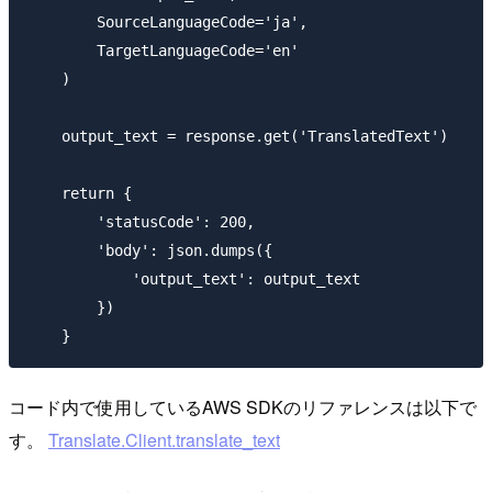
        SourceLanguageCode='ja',

        TargetLanguageCode='en'

    )

    output_text = response.get('TranslatedText')

    return {

        'statusCode': 200,

        'body': json.dumps({

            'output_text': output_text

        })

コード内で使用しているAWS SDKのリファレンスは以下で
す。
Translate.Client.translate_text