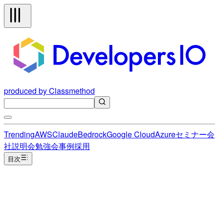
produced by Classmethod
Trending
AWS
Claude
Bedrock
Google Cloud
Azure
セミナー
会
社説明会
勉強会
事例
採用
目次