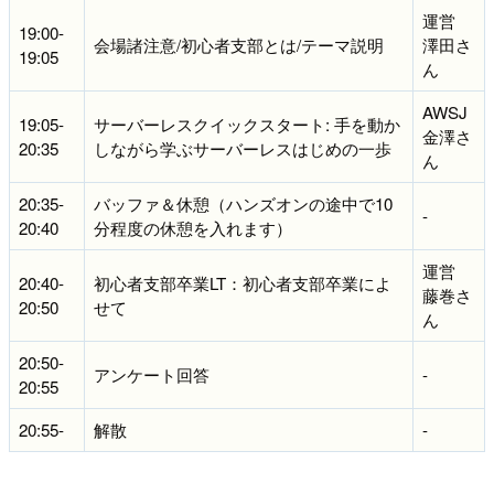
運営
19:00-
会場諸注意/初心者支部とは/テーマ説明
澤田さ
19:05
ん
AWSJ
19:05-
サーバーレスクイックスタート: 手を動か
金澤さ
20:35
しながら学ぶサーバーレスはじめの一歩
ん
20:35-
バッファ＆休憩（ハンズオンの途中で10
-
20:40
分程度の休憩を入れます）
運営
20:40-
初心者支部卒業LT：初心者支部卒業によ
藤巻さ
20:50
せて
ん
20:50-
アンケート回答
-
20:55
20:55-
解散
-