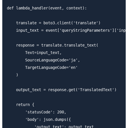
def lambda_handler(event, context):

    translate = boto3.client('translate')

    input_text = event['queryStringParameters']['inpu
    response = translate.translate_text(

        Text=input_text,

        SourceLanguageCode='ja',

        TargetLanguageCode='en'

    )

    output_text = response.get('TranslatedText')

    return {

        'statusCode': 200,

        'body': json.dumps({

            'output_text': output_text
