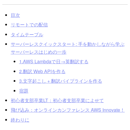
目次
リモートでの配信
タイムテーブル
サーバーレスクイックスタート: 手を動かしながら学ぶ
サーバーレスはじめの一歩
1.AWS Lambdaで日→英翻訳する
2.翻訳 Web APIを作る
3.文字起こし + 翻訳パイプラインを作る
宿題
初心者支部卒業LT：初心者支部卒業によせて
飛び込み：オンラインカンファレンス AWS Innovate！
終わりに