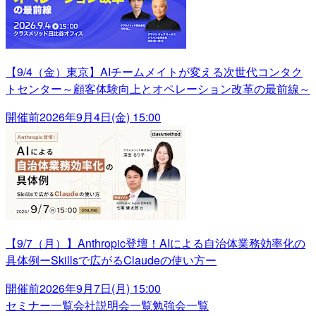
【9/4（金）東京】AIチームメイトが変える次世代コンタク
トセンター～顧客体験向上とオペレーション改革の最前線～
開催前
2026年9月4日(金) 15:00
【9/7（月）】Anthropic登壇！AIによる自治体業務効率化の
具体例ーSkillsで広がるClaudeの使い方ー
開催前
2026年9月7日(月) 15:00
セミナー一覧
会社説明会一覧
勉強会一覧