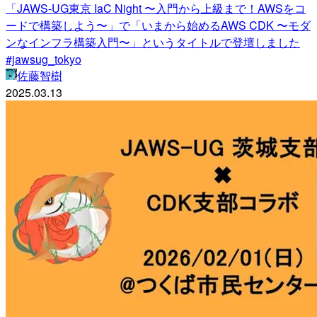
「JAWS-UG東京 IaC Night 〜入門から上級まで！AWSをコ
ードで構築しよう〜」で「いまから始めるAWS CDK 〜モダ
ンなインフラ構築入門〜」というタイトルで登壇しました
#jawsug_tokyo
佐藤智樹
2025.03.13