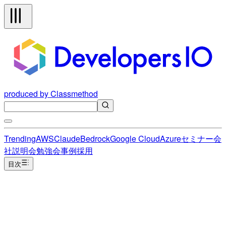
produced by Classmethod
Trending
AWS
Claude
Bedrock
Google Cloud
Azure
セミナー
会
社説明会
勉強会
事例
採用
目次