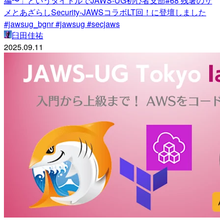
編〜」というタイトルでJAWS-UG初心者支部#68 残暑のサ
メとあざらしSecurity-JAWSコラボLT回！に登壇しました
#jawsug_bgnr #jawsug #secjaws
臼田佳祐
2025.09.11