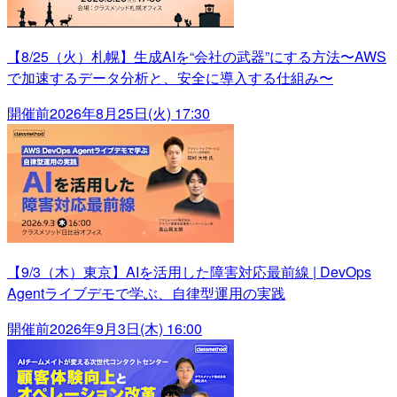
【8/25（火）札幌】生成AIを“会社の武器”にする方法〜AWS
で加速するデータ分析と、安全に導入する仕組み〜
開催前
2026年8月25日(火) 17:30
【9/3（木）東京】AIを活用した障害対応最前線 | DevOps
Agentライブデモで学ぶ、自律型運用の実践
開催前
2026年9月3日(木) 16:00