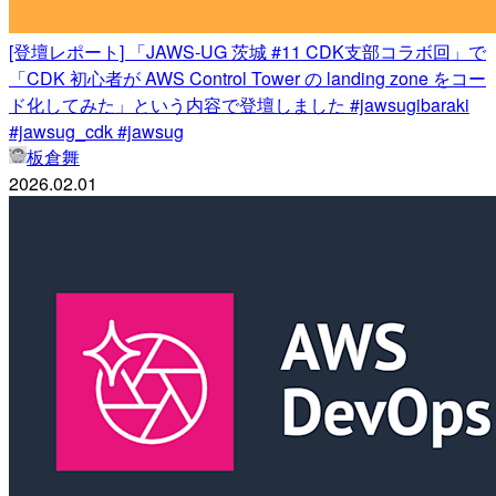
[登壇レポート] 「JAWS-UG 茨城 #11 CDK支部コラボ回」で
「CDK 初心者が AWS Control Tower の landing zone をコー
ド化してみた」という内容で登壇しました #jawsugibaraki
#jawsug_cdk #jawsug
板倉舞
2026.02.01