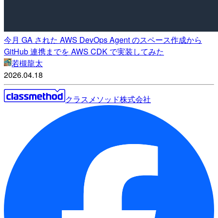
今月 GA された AWS DevOps Agent のスペース作成から
GitHub 連携までを AWS CDK で実装してみた
若槻龍太
2026.04.18
クラスメソッド株式会社