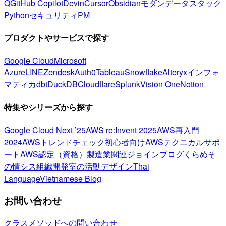
Q
GitHub Copilot
Devin
Cursor
Obsidian
モダンデータスタック
Python
セキュリティ
PM
プロダクトやサービスで探す
Google Cloud
Microsoft
Azure
LINE
Zendesk
Auth0
Tableau
Snowflake
Alteryx
インフォ
マティカ
dbt
DuckDB
Cloudflare
Splunk
Vision One
Notion
特集やシリーズから探す
Google Cloud Next ’25
AWS re:Invent 2025
AWS再入門
2024
AWSトレンドチェック
初心者向け
AWSテクニカルサポ
ート
AWS認定（資格）
製造業関連
ジョインブログ
くらめそ
の情シス
組織開発室の活動
デザイン
Thai
Language
Vietnamese Blog
お問い合わせ
クラスメソッドへの問い合わせ