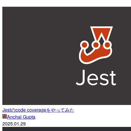
Jestのcode coverageをやってみた
Anchal Gupta
2025.01.29