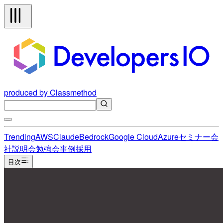
produced by Classmethod
Trending
AWS
Claude
Bedrock
Google Cloud
Azure
セミナー
会
社説明会
勉強会
事例
採用
目次