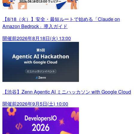
【8/18（火）】安全・最短ルートで始める「Claude on
Amazon Bedrock」導入ガイド
開催前
2026年8月18日(火) 13:00
【渋谷】Zenn Agentic AI ミニハッカソン with Google Cloud
開催前
2026年9月5日(土) 10:00