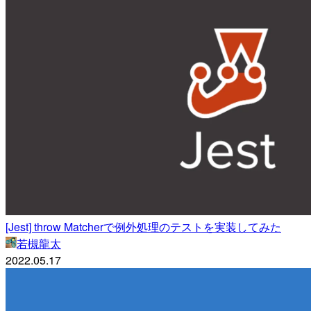
[Jest] throw Matcherで例外処理のテストを実装してみた
若槻龍太
2022.05.17