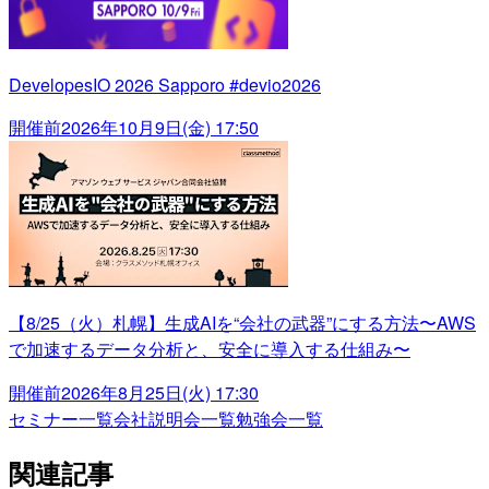
DevelopesIO 2026 Sapporo #devio2026
開催前
2026年10月9日(金) 17:50
【8/25（火）札幌】生成AIを“会社の武器”にする方法〜AWS
で加速するデータ分析と、安全に導入する仕組み〜
開催前
2026年8月25日(火) 17:30
セミナー一覧
会社説明会一覧
勉強会一覧
関連記事