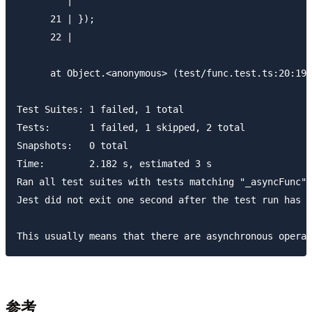
         |                   ^

      21 | });

      22 |

      at Object.<anonymous> (test/func.test.ts:20:19)

Test Suites: 1 failed, 1 total

Tests:       1 failed, 1 skipped, 2 total

Snapshots:   0 total

Time:        2.182 s, estimated 3 s

Ran all test suites with tests matching "_asyncFunc".

Jest did not exit one second after the test run has c
参考