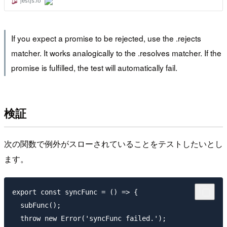
If you expect a promise to be rejected, use the .rejects
matcher. It works analogically to the .resolves matcher. If the
promise is fulfilled, the test will automatically fail.
検証
次の関数で例外がスローされていることをテストしたいとし
ます。
export const syncFunc = () => {

  subFunc();

  throw new Error('syncFunc failed.');
