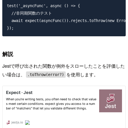
test('_asyncFunc', async () => {

  //非同期関数のテスト

  await expect(asyncFunc()).rejects.toThrow(new Error
解説
Jestで呼び出された関数が例外をスローしたことを評価した
い場合は、
を使用します。
.toThrow(error?)