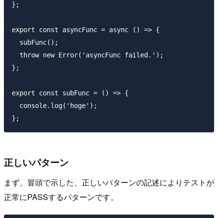
};

export const asyncFunc = async () => {

  subFunc();

  throw new Error('asyncFunc failed.');

};

export const subFunc = () => {

  console.log('hoge');

正しいパターン
まず、冒頭で示した、正しいパターンの記述によりテストが
正常にPASSするパターンです。