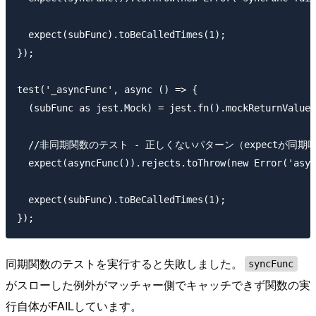
  expect(subFunc).toBeCalledTimes(1);

});

test('_asyncFunc', async () => {

  (subFunc as jest.Mock) = jest.fn().mockReturnValue(
  //非同期関数のテスト - 正しくないパターン（expectが同期
  expect(asyncFunc()).rejects.toThrow(new Error('asyn
  expect(subFunc).toBeCalledTimes(1);

同期関数のテストを実行すると失敗しました。
syncFunc
がスローした例外がマッチャー側でキャッチできず関数の実
行自体がFAILしています。