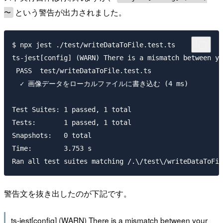
という警告が出力されました。
〜
$ npx jest ./test/writeDataToFile.test.ts

ts-jest[config] (WARN) There is a mismatch between yo
 PASS  test/writeDataToFile.test.ts

  ✓ 画像データをローカルファイルに書き込む (4 ms)

Test Suites: 1 passed, 1 total

Tests:       1 passed, 1 total

Snapshots:   0 total

Time:        3.753 s

警告文を抜き出したのが下記です。
ts-jest[config] (WARN) There is a mismatch between your