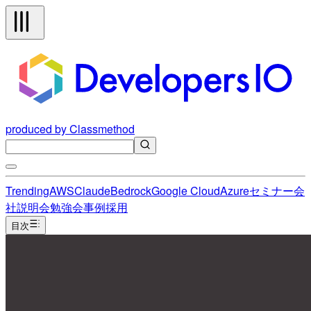
produced by Classmethod
Trending
AWS
Claude
Bedrock
Google Cloud
Azure
セミナー
会
社説明会
勉強会
事例
採用
目次