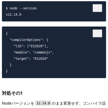
$ node --version

{

  "compilerOptions": {

    "lib": ["ES2020"],

    "module": "commonjs",

    "target": "ES2020"

  }

対処その1
Nodeバージョンを
のまま変更せず、コンパイラ設
12.14.0