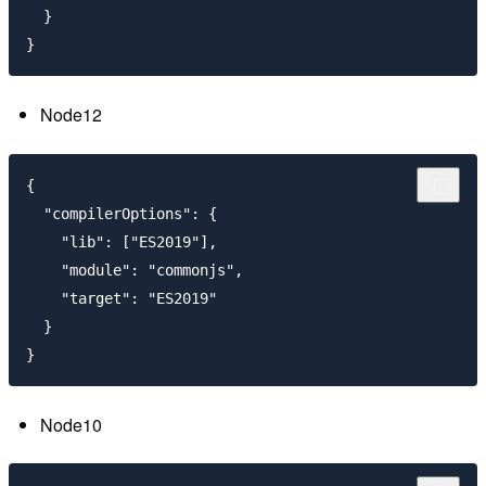
  }

Node12
{

  "compilerOptions": {

    "lib": ["ES2019"],

    "module": "commonjs",

    "target": "ES2019"

  }

Node10