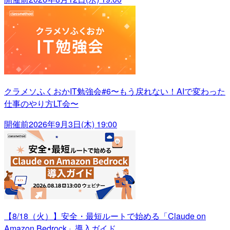
クラメソふくおかIT勉強会#6〜もう戻れない！AIで変わった
仕事のやり方LT会〜
開催前
2026年9月3日(木) 19:00
【8/18（火）】安全・最短ルートで始める「Claude on
Amazon Bedrock」導入ガイド