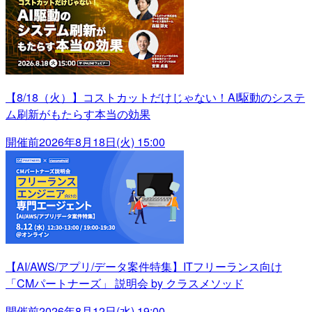
【8/18（火）】コストカットだけじゃない！AI駆動のシステ
ム刷新がもたらす本当の効果
開催前
2026年8月18日(火) 15:00
【AI/AWS/アプリ/データ案件特集】ITフリーランス向け
「CMパートナーズ」 説明会 by クラスメソッド
開催前
2026年8月12日(水) 19:00