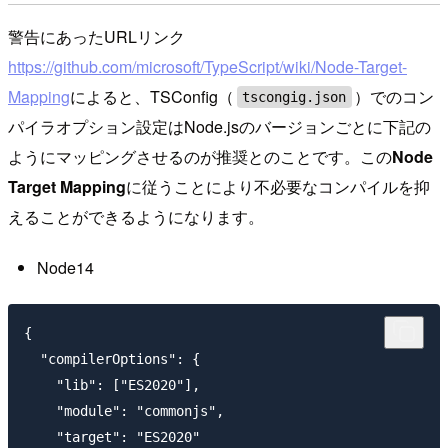
警告にあったURLリンク
https://github.com/microsoft/TypeScript/wiki/Node-Target-
Mapping
によると、TSConfig（
）でのコン
tscongig.json
パイラオプション設定はNode.jsのバージョンごとに下記の
ようにマッピングさせるのが推奨とのことです。この
Node
Target Mapping
に従うことにより不必要なコンパイルを抑
えることができるようになります。
Node14
{

  "compilerOptions": {

    "lib": ["ES2020"],

    "module": "commonjs",

    "target": "ES2020"
