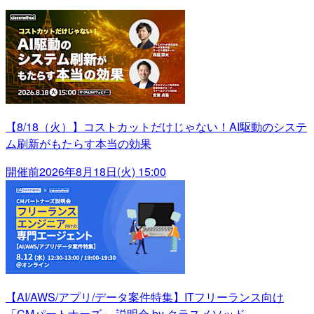
【8/18（火）】コストカットだけじゃない！AI駆動のシステ
ム刷新がもたらす本当の効果
開催前
2026年8月18日(火) 15:00
【AI/AWS/アプリ/データ案件特集】ITフリーランス向け
「CMパートナーズ」 説明会 by クラスメソッド