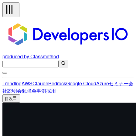
produced by Classmethod
Trending
AWS
Claude
Bedrock
Google Cloud
Azure
セミナー
会
社説明会
勉強会
事例
採用
目次