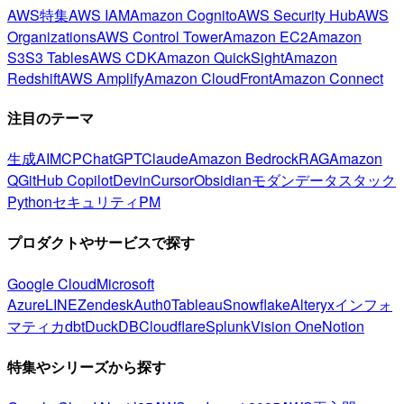
AWS特集
AWS IAM
Amazon Cognito
AWS Security Hub
AWS
Organizations
AWS Control Tower
Amazon EC2
Amazon
S3
S3 Tables
AWS CDK
Amazon QuickSight
Amazon
Redshift
AWS Amplify
Amazon CloudFront
Amazon Connect
注目のテーマ
生成AI
MCP
ChatGPT
Claude
Amazon Bedrock
RAG
Amazon
Q
GitHub Copilot
Devin
Cursor
Obsidian
モダンデータスタック
Python
セキュリティ
PM
プロダクトやサービスで探す
Google Cloud
Microsoft
Azure
LINE
Zendesk
Auth0
Tableau
Snowflake
Alteryx
インフォ
マティカ
dbt
DuckDB
Cloudflare
Splunk
Vision One
Notion
特集やシリーズから探す