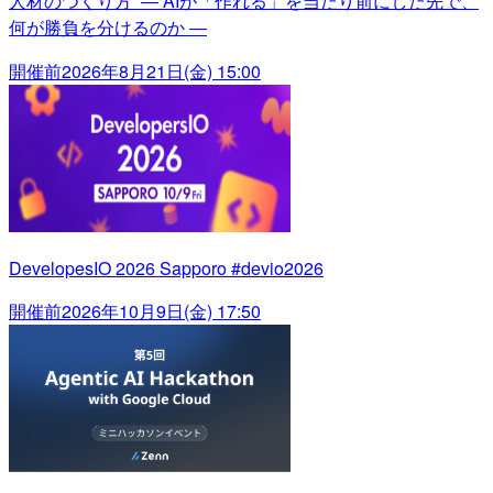
人材のつくり方 ― AIが「作れる」を当たり前にした先で、
何が勝負を分けるのか ―
開催前
2026年8月21日(金) 15:00
DevelopesIO 2026 Sapporo #devio2026
開催前
2026年10月9日(金) 17:50