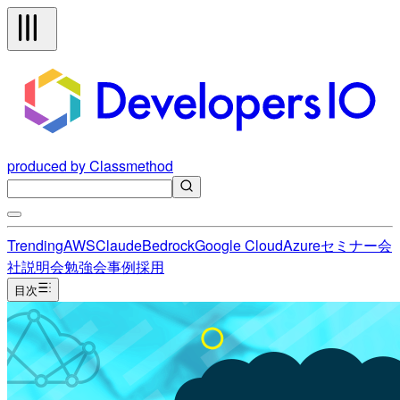
produced by Classmethod
Trending
AWS
Claude
Bedrock
Google Cloud
Azure
セミナー
会
社説明会
勉強会
事例
採用
目次