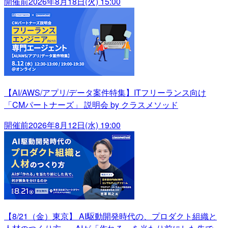
開催前
2026年8月18日(火) 15:00
【AI/AWS/アプリ/データ案件特集】ITフリーランス向け
「CMパートナーズ」 説明会 by クラスメソッド
開催前
2026年8月12日(水) 19:00
【8/21（金）東京】 AI駆動開発時代の、プロダクト組織と