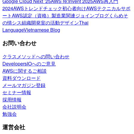
Google Cloud Next ’25
AWS re:Invent 2025
AWS再入門
2024
AWSトレンドチェック
初心者向け
AWSテクニカルサポ
ート
AWS認定（資格）
製造業関連
ジョインブログ
くらめそ
の情シス
組織開発室の活動
デザイン
Thai
Language
Vietnamese Blog
お問い合わせ
クラスメソッドへの問い合わせ
DevelopersIOへのご意見
AWSに関するご相談
資料ダウンロード
メールマガジン登録
セミナー情報
採用情報
会社説明会
勉強会
運営会社