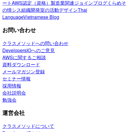
ート
AWS認定（資格）
製造業関連
ジョインブログ
くらめそ
の情シス
組織開発室の活動
デザイン
Thai
Language
Vietnamese Blog
お問い合わせ
クラスメソッドへの問い合わせ
DevelopersIOへのご意見
AWSに関するご相談
資料ダウンロード
メールマガジン登録
セミナー情報
採用情報
会社説明会
勉強会
運営会社
クラスメソッドについて