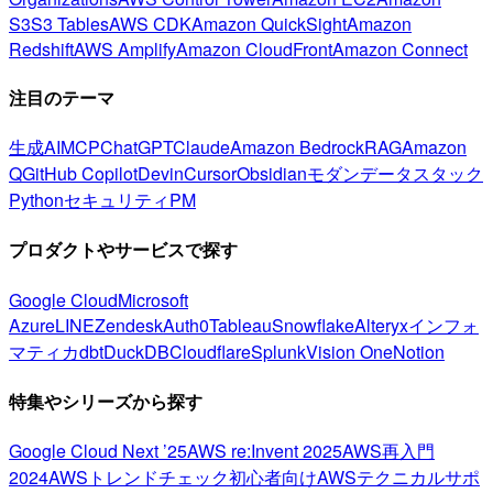
S3
S3 Tables
AWS CDK
Amazon QuickSight
Amazon
Redshift
AWS Amplify
Amazon CloudFront
Amazon Connect
注目のテーマ
生成AI
MCP
ChatGPT
Claude
Amazon Bedrock
RAG
Amazon
Q
GitHub Copilot
Devin
Cursor
Obsidian
モダンデータスタック
Python
セキュリティ
PM
プロダクトやサービスで探す
Google Cloud
Microsoft
Azure
LINE
Zendesk
Auth0
Tableau
Snowflake
Alteryx
インフォ
マティカ
dbt
DuckDB
Cloudflare
Splunk
Vision One
Notion
特集やシリーズから探す
Google Cloud Next ’25
AWS re:Invent 2025
AWS再入門
2024
AWSトレンドチェック
初心者向け
AWSテクニカルサポ