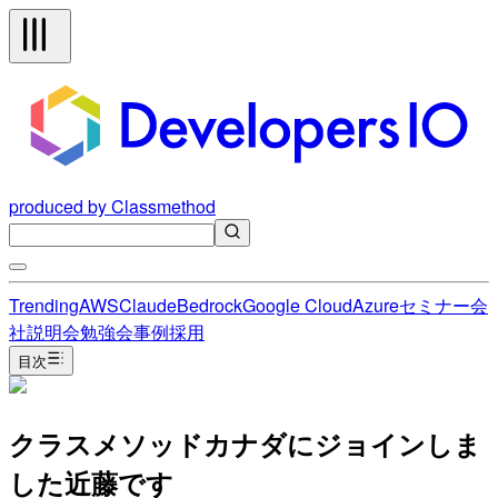
produced by Classmethod
Trending
AWS
Claude
Bedrock
Google Cloud
Azure
セミナー
会
社説明会
勉強会
事例
採用
目次
クラスメソッドカナダにジョインしま
した近藤です