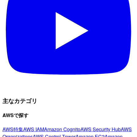
主なカテゴリ
AWSで探す
AWS特集
AWS IAM
Amazon Cognito
AWS Security Hub
AWS
Organizations
AWS Control Tower
Amazon EC2
Amazon