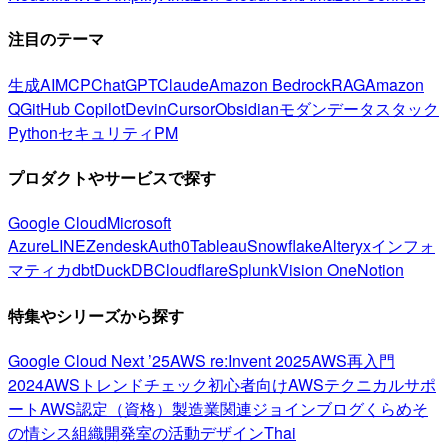
注目のテーマ
生成AI
MCP
ChatGPT
Claude
Amazon Bedrock
RAG
Amazon
Q
GitHub Copilot
Devin
Cursor
Obsidian
モダンデータスタック
Python
セキュリティ
PM
プロダクトやサービスで探す
Google Cloud
Microsoft
Azure
LINE
Zendesk
Auth0
Tableau
Snowflake
Alteryx
インフォ
マティカ
dbt
DuckDB
Cloudflare
Splunk
Vision One
Notion
特集やシリーズから探す
Google Cloud Next ’25
AWS re:Invent 2025
AWS再入門
2024
AWSトレンドチェック
初心者向け
AWSテクニカルサポ
ート
AWS認定（資格）
製造業関連
ジョインブログ
くらめそ
の情シス
組織開発室の活動
デザイン
Thai