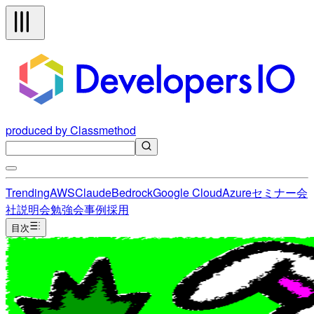
produced by Classmethod
Trending
AWS
Claude
Bedrock
Google Cloud
Azure
セミナー
会
社説明会
勉強会
事例
採用
目次