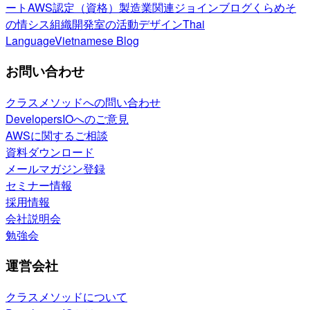
ート
AWS認定（資格）
製造業関連
ジョインブログ
くらめそ
の情シス
組織開発室の活動
デザイン
Thai
Language
Vietnamese Blog
お問い合わせ
クラスメソッドへの問い合わせ
DevelopersIOへのご意見
AWSに関するご相談
資料ダウンロード
メールマガジン登録
セミナー情報
採用情報
会社説明会
勉強会
運営会社
クラスメソッドについて