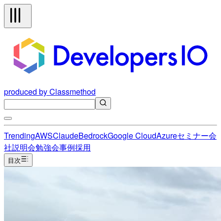
produced by Classmethod
Trending
AWS
Claude
Bedrock
Google Cloud
Azure
セミナー
会
社説明会
勉強会
事例
採用
目次