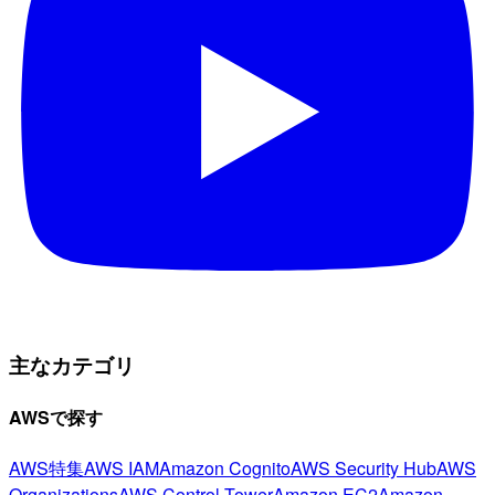
主なカテゴリ
AWSで探す
AWS特集
AWS IAM
Amazon Cognito
AWS Security Hub
AWS
Organizations
AWS Control Tower
Amazon EC2
Amazon