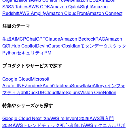
S3
S3 Tables
AWS CDK
Amazon QuickSight
Amazon
Redshift
AWS Amplify
Amazon CloudFront
Amazon Connect
注目のテーマ
生成AI
MCP
ChatGPT
Claude
Amazon Bedrock
RAG
Amazon
Q
GitHub Copilot
Devin
Cursor
Obsidian
モダンデータスタック
Python
セキュリティ
PM
プロダクトやサービスで探す
Google Cloud
Microsoft
Azure
LINE
Zendesk
Auth0
Tableau
Snowflake
Alteryx
インフォ
マティカ
dbt
DuckDB
Cloudflare
Splunk
Vision One
Notion
特集やシリーズから探す
Google Cloud Next ’25
AWS re:Invent 2025
AWS再入門
2024
AWSトレンドチェック
初心者向け
AWSテクニカルサポ