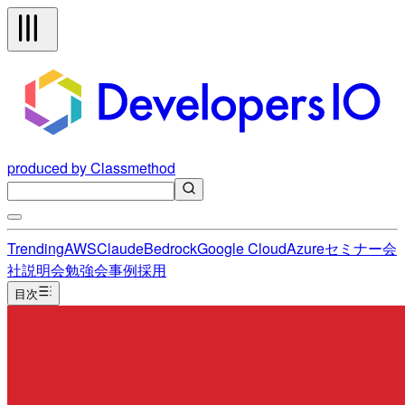
produced by Classmethod
Trending
AWS
Claude
Bedrock
Google Cloud
Azure
セミナー
会
社説明会
勉強会
事例
採用
目次