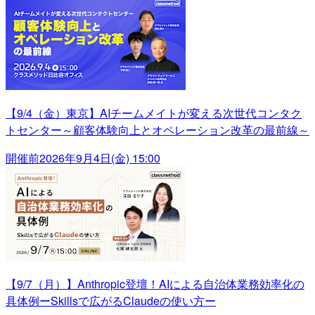
【9/4（金）東京】AIチームメイトが変える次世代コンタク
トセンター～顧客体験向上とオペレーション改革の最前線～
開催前
2026年9月4日(金) 15:00
【9/7（月）】Anthropic登壇！AIによる自治体業務効率化の
具体例ーSkillsで広がるClaudeの使い方ー