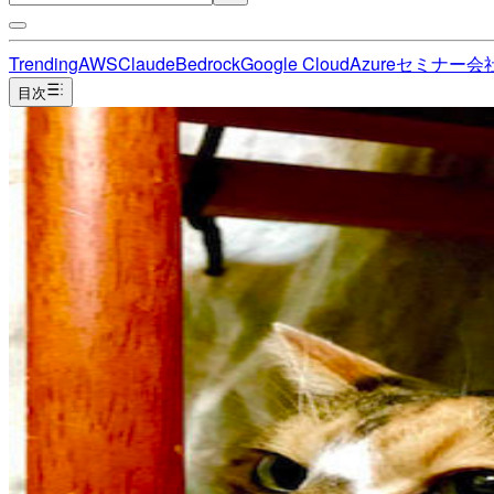
Trending
AWS
Claude
Bedrock
Google Cloud
Azure
セミナー
会
目次