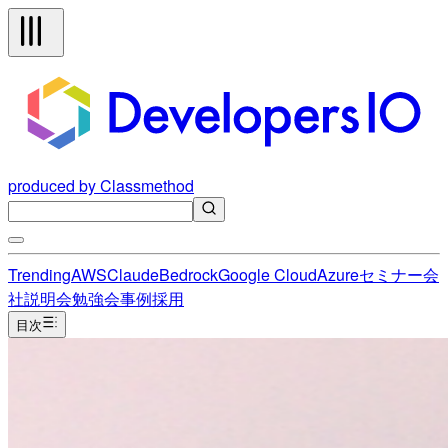
produced by Classmethod
Trending
AWS
Claude
Bedrock
Google Cloud
Azure
セミナー
会
社説明会
勉強会
事例
採用
目次