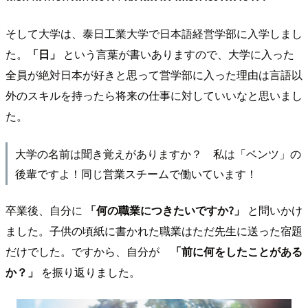
そして大学は、泰日工業大学で日本語経営学部に入学しまし
た。
「日」
という言葉が書いありますので、大学に入った
全員が絶対日本が好きと思って営学部に入った理由は言語以
外のスキルを持ったら将来の仕事に対していいなと思いまし
た。
大学の名前は聞き覚えがありますか？ 私は「ベンツ」の
後輩ですよ！同じ営業スチームで働いています！
卒業後、自分に
「何の職業につきたいですか?」
と問いかけ
ました。子供の頃紙に書かれた職業はただ先生に送った宿題
だけでした。ですから、自分が
「前に何をしたことがある
か？」
を振り返りました。