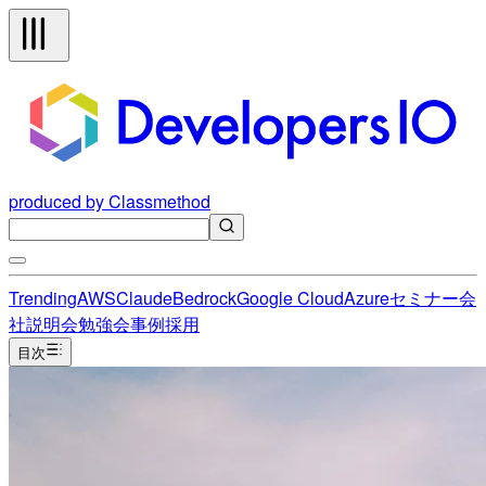
produced by Classmethod
Trending
AWS
Claude
Bedrock
Google Cloud
Azure
セミナー
会
社説明会
勉強会
事例
採用
目次