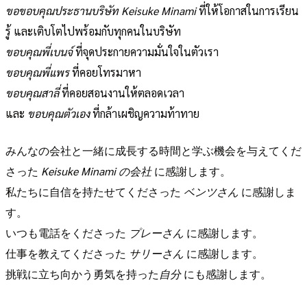
ขอขอบคุณประธานบริษัท Keisuke Minami
ที่ให้โอกาสในการเรียน
รู้ และเติบโตไปพร้อมกับทุกคนในบริษัท
ขอบคุณพี่เบนจ์
ที่จุดประกายความมั่นใจในตัวเรา
ขอบคุณพี่แพร
ที่คอยโทรมาหา
ขอบคุณสาลี่
ที่คอยสอนงานให้ตลอดเวลา
และ
ขอบคุณตัวเอง
ที่กล้าเผชิญความท้าทาย
みんなの会社と一緒に成長する時間と学ぶ機会を与えてくだ
さった
Keisuke Minami の会社
に感謝します。
私たちに自信を持たせてくださった
ベンツさん
に感謝しま
す。
いつも電話をくださった
プレーさん
に感謝します。
仕事を教えてくださった
サリーさん
に感謝します。
挑戦に立ち向かう勇気を持った
自分
にも感謝します。