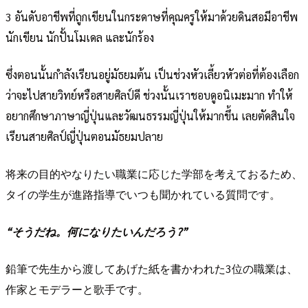
3 อันดับอาชีพที่ถูกเขียนในกระดาษที่คุณครูให้มาด้วยดินสอมีอาชีพ
นักเขียน นักปั้นโมเดล และนักร้อง
ซึ่งตอนนั้นกำลังเรียนอยู่มัธยมต้น เป็นช่วงหัวเลี้ยวหัวต่อที่ต้องเลือก
ว่าจะไปสายวิทย์หรือสายศิลป์ดี ช่วงนั้นเราชอบดูอนิเมะมาก ทำให้
อยากศึกษาภาษาญี่ปุ่นและวัฒนธรรมญี่ปุ่นให้มากขึ้น เลยตัดสินใจ
เรียนสายศิลป์ญี่ปุ่นตอนมัธยมปลาย
将来の目的やなりたい職業に応じた学部を考えておるため、
タイの学生が進路指導でいつも聞かれている質問です。
“そうだね。何になりたいんだろう?”
鉛筆で先生から渡してあげた紙を書かわれた3位の職業は、
作家とモデラーと歌手です。