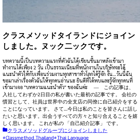
クラスメソッドタイランドにジョイン
しました。ヌック二ックです。
บทความนี้เป็นบทความแรกที่ตัวฉันได้เขียนขึ้นมาหลังเข้ามา
ทำงานได้เพียง 2 วัน เป็นธรรมเนียมที่พนักงานในบริษัทจะได้
แนะนำตัวให้กับเพื่อนร่วมงานทุกสาขาทั่วโลกได้รู้จัก งั้น...วันนี้ฉัน
ขอมาเล่าเรื่องตัวฉันให้ทุกคนอ่านนะ ยินดีที่ได้พบและรู้จักทุกคนที่
เข้ามาเจอ "บทความแนะนำตัว" ของฉันค่ะ ― この記事は、
入社してわずか2日目の私が書いた最初の記事です。 会社の
慣習として、社員は世界中の全支店の同僚に自己紹介をする
ことになっています。 さて...今日は私のことを皆さんに話し
たいと思います。出会うすべての方々と知り合えることを嬉
しく思います。 これが私の 「自己紹介記事」 です。
クラスメソッドグループにジョインしました
Classmethod Thailand
Thai Language