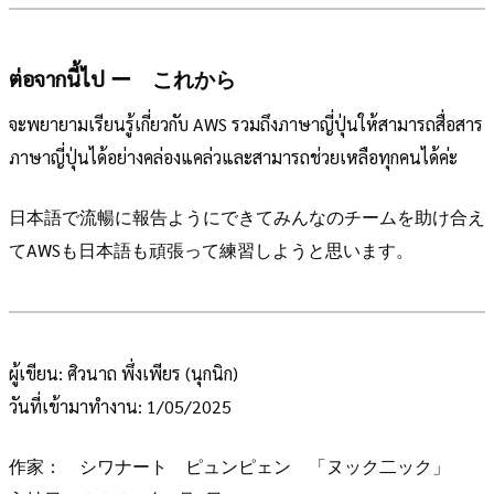
ต่อจากนี้ไป ー これから
จะพยายามเรียนรู้เกี่ยวกับ AWS รวมถึงภาษาญี่ปุ่นให้สามารถสื่อสาร
ภาษาญี่ปุ่นได้อย่างคล่องแคล่วและสามารถช่วยเหลือทุกคนได้ค่ะ
日本語で流暢に報告ようにできてみんなのチームを助け合え
てAWSも日本語も頑張って練習しようと思います。
ผู้เขียน: ศิวนาถ พึ่งเพียร (นุกนิก)
วันที่เข้ามาทำงาน: 1/05/2025
作家： シワナート ピュンピェン 「ヌック二ック」