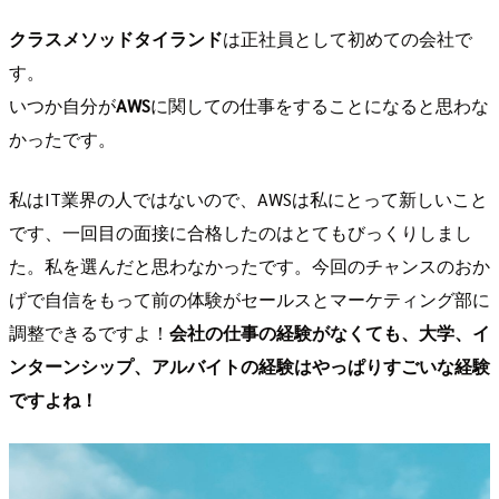
クラスメソッドタイランド
は正社員として初めての会社で
す。
いつか自分が
AWS
に関しての仕事をすることになると思わな
かったです。
私はIT業界の人ではないので、AWSは私にとって新しいこと
です、一回目の面接に合格したのはとてもびっくりしまし
た。私を選んだと思わなかったです。今回のチャンスのおか
げで自信をもって前の体験がセールスとマーケティング部に
調整できるですよ！
会社の仕事の経験がなくても、大学、イ
ンターンシップ、アルバイトの経験はやっぱりすごいな経験
ですよね！