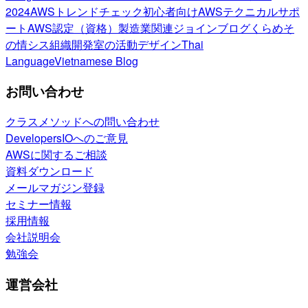
2024
AWSトレンドチェック
初心者向け
AWSテクニカルサポ
ート
AWS認定（資格）
製造業関連
ジョインブログ
くらめそ
の情シス
組織開発室の活動
デザイン
Thai
Language
Vietnamese Blog
お問い合わせ
クラスメソッドへの問い合わせ
DevelopersIOへのご意見
AWSに関するご相談
資料ダウンロード
メールマガジン登録
セミナー情報
採用情報
会社説明会
勉強会
運営会社