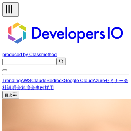
produced by Classmethod
Trending
AWS
Claude
Bedrock
Google Cloud
Azure
セミナー
会
社説明会
勉強会
事例
採用
目次