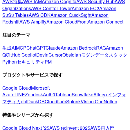
AWS特集
AWS IAM
Amazon Cognito
AWS Security Hub
AWS
Organizations
AWS Control Tower
Amazon EC2
Amazon
S3
S3 Tables
AWS CDK
Amazon QuickSight
Amazon
Redshift
AWS Amplify
Amazon CloudFront
Amazon Connect
注目のテーマ
生成AI
MCP
ChatGPT
Claude
Amazon Bedrock
RAG
Amazon
Q
GitHub Copilot
Devin
Cursor
Obsidian
モダンデータスタック
Python
セキュリティ
PM
プロダクトやサービスで探す
Google Cloud
Microsoft
Azure
LINE
Zendesk
Auth0
Tableau
Snowflake
Alteryx
インフォ
マティカ
dbt
DuckDB
Cloudflare
Splunk
Vision One
Notion
特集やシリーズから探す
Google Cloud Next ’25
AWS re:Invent 2025
AWS再入門