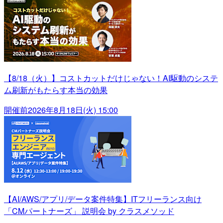
【8/18（火）】コストカットだけじゃない！AI駆動のシステ
ム刷新がもたらす本当の効果
開催前
2026年8月18日(火) 15:00
【AI/AWS/アプリ/データ案件特集】ITフリーランス向け
「CMパートナーズ」 説明会 by クラスメソッド