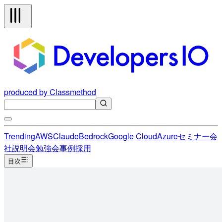
produced by Classmethod
Trending
AWS
Claude
Bedrock
Google Cloud
Azure
セミナー
会
社説明会
勉強会
事例
採用
目次