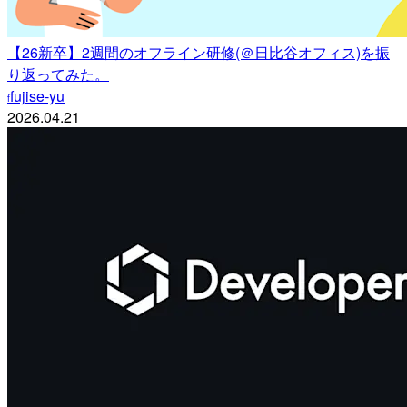
【26新卒】2週間のオフライン研修(＠日比谷オフィス)を振
り返ってみた。
fujise-yu
f
2026.04.21