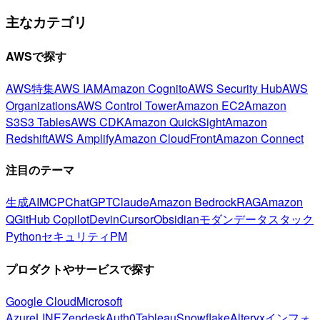
主なカテゴリ
AWSで探す
AWS特集
AWS IAM
Amazon Cognito
AWS Security Hub
AWS
Organizations
AWS Control Tower
Amazon EC2
Amazon
S3
S3 Tables
AWS CDK
Amazon QuickSight
Amazon
Redshift
AWS Amplify
Amazon CloudFront
Amazon Connect
注目のテーマ
生成AI
MCP
ChatGPT
Claude
Amazon Bedrock
RAG
Amazon
Q
GitHub Copilot
Devin
Cursor
Obsidian
モダンデータスタック
Python
セキュリティ
PM
プロダクトやサービスで探す
Google Cloud
Microsoft
Azure
LINE
Zendesk
Auth0
Tableau
Snowflake
Alteryx
インフォ