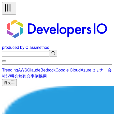
produced by Classmethod
Trending
AWS
Claude
Bedrock
Google Cloud
Azure
セミナー
会
社説明会
勉強会
事例
採用
目次