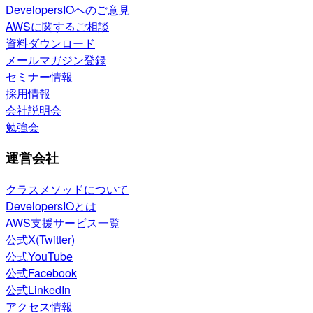
DevelopersIOへのご意見
AWSに関するご相談
資料ダウンロード
メールマガジン登録
セミナー情報
採用情報
会社説明会
勉強会
運営会社
クラスメソッドについて
DevelopersIOとは
AWS支援サービス一覧
公式X(Twitter)
公式YouTube
公式Facebook
公式LinkedIn
アクセス情報