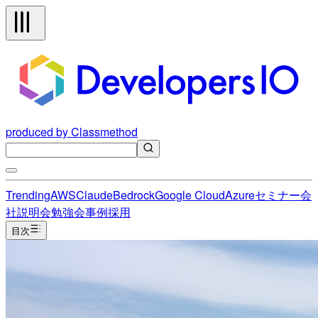
produced by Classmethod
Trending
AWS
Claude
Bedrock
Google Cloud
Azure
セミナー
会
社説明会
勉強会
事例
採用
目次