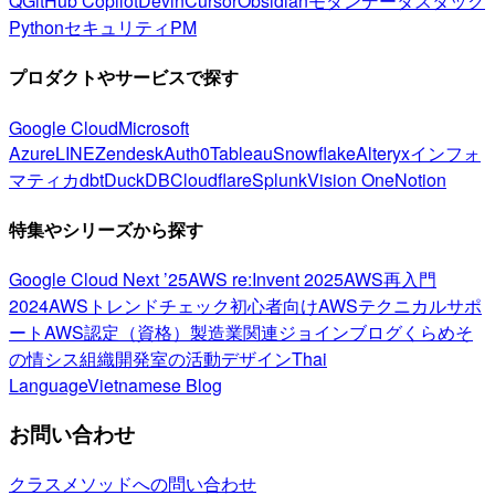
Q
GitHub Copilot
Devin
Cursor
Obsidian
モダンデータスタック
Python
セキュリティ
PM
プロダクトやサービスで探す
Google Cloud
Microsoft
Azure
LINE
Zendesk
Auth0
Tableau
Snowflake
Alteryx
インフォ
マティカ
dbt
DuckDB
Cloudflare
Splunk
Vision One
Notion
特集やシリーズから探す
Google Cloud Next ’25
AWS re:Invent 2025
AWS再入門
2024
AWSトレンドチェック
初心者向け
AWSテクニカルサポ
ート
AWS認定（資格）
製造業関連
ジョインブログ
くらめそ
の情シス
組織開発室の活動
デザイン
Thai
Language
Vietnamese Blog
お問い合わせ
クラスメソッドへの問い合わせ