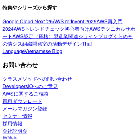
特集やシリーズから探す
Google Cloud Next ’25
AWS re:Invent 2025
AWS再入門
2024
AWSトレンドチェック
初心者向け
AWSテクニカルサポ
ート
AWS認定（資格）
製造業関連
ジョインブログ
くらめそ
の情シス
組織開発室の活動
デザイン
Thai
Language
Vietnamese Blog
お問い合わせ
クラスメソッドへの問い合わせ
DevelopersIOへのご意見
AWSに関するご相談
資料ダウンロード
メールマガジン登録
セミナー情報
採用情報
会社説明会
勉強会