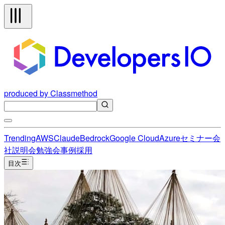
produced by Classmethod
Trending
AWS
Claude
Bedrock
Google Cloud
Azure
セミナー
会
社説明会
勉強会
事例
採用
目次