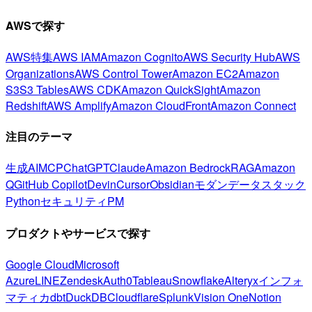
AWSで探す
AWS特集
AWS IAM
Amazon Cognito
AWS Security Hub
AWS
Organizations
AWS Control Tower
Amazon EC2
Amazon
S3
S3 Tables
AWS CDK
Amazon QuickSight
Amazon
Redshift
AWS Amplify
Amazon CloudFront
Amazon Connect
注目のテーマ
生成AI
MCP
ChatGPT
Claude
Amazon Bedrock
RAG
Amazon
Q
GitHub Copilot
Devin
Cursor
Obsidian
モダンデータスタック
Python
セキュリティ
PM
プロダクトやサービスで探す
Google Cloud
Microsoft
Azure
LINE
Zendesk
Auth0
Tableau
Snowflake
Alteryx
インフォ
マティカ
dbt
DuckDB
Cloudflare
Splunk
Vision One
Notion