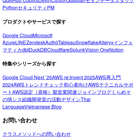
Q
GitHub Copilot
Devin
Cursor
Obsidian
モダンデータスタック
Python
セキュリティ
PM
プロダクトやサービスで探す
Google Cloud
Microsoft
Azure
LINE
Zendesk
Auth0
Tableau
Snowflake
Alteryx
インフォ
マティカ
dbt
DuckDB
Cloudflare
Splunk
Vision One
Notion
特集やシリーズから探す
Google Cloud Next ’25
AWS re:Invent 2025
AWS再入門
2024
AWSトレンドチェック
初心者向け
AWSテクニカルサポ
ート
AWS認定（資格）
製造業関連
ジョインブログ
くらめそ
の情シス
組織開発室の活動
デザイン
Thai
Language
Vietnamese Blog
お問い合わせ
クラスメソッドへの問い合わせ