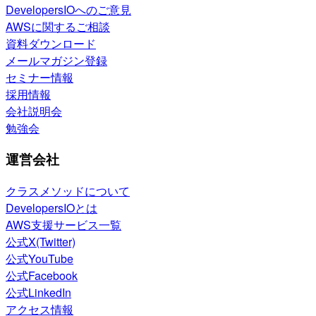
DevelopersIOへのご意見
AWSに関するご相談
資料ダウンロード
メールマガジン登録
セミナー情報
採用情報
会社説明会
勉強会
運営会社
クラスメソッドについて
DevelopersIOとは
AWS支援サービス一覧
公式X(Twitter)
公式YouTube
公式Facebook
公式LinkedIn
アクセス情報