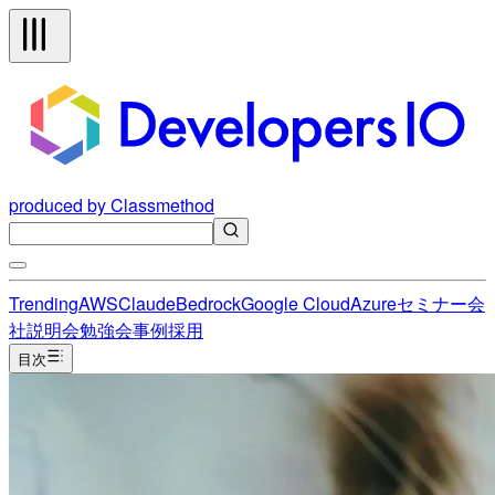
produced by Classmethod
Trending
AWS
Claude
Bedrock
Google Cloud
Azure
セミナー
会
社説明会
勉強会
事例
採用
目次