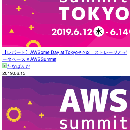
【レポート】AWSome Day at Tokyoその2：ストレージとデ
ータベース＃AWSSummit
たなぱんだ
2019.06.13