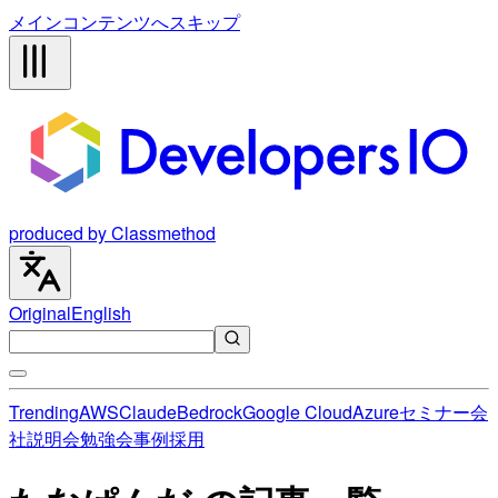
メインコンテンツへスキップ
produced by Classmethod
Original
English
Trending
AWS
Claude
Bedrock
Google Cloud
Azure
セミナー
会
社説明会
勉強会
事例
採用