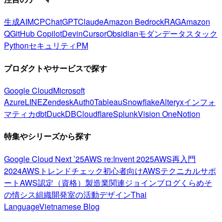
生成AI
MCP
ChatGPT
Claude
Amazon Bedrock
RAG
Amazon
Q
GitHub Copilot
Devin
Cursor
Obsidian
モダンデータスタック
Python
セキュリティ
PM
プロダクトやサービスで探す
Google Cloud
Microsoft
Azure
LINE
Zendesk
Auth0
Tableau
Snowflake
Alteryx
インフォ
マティカ
dbt
DuckDB
Cloudflare
Splunk
Vision One
Notion
特集やシリーズから探す
Google Cloud Next ’25
AWS re:Invent 2025
AWS再入門
2024
AWSトレンドチェック
初心者向け
AWSテクニカルサポ
ート
AWS認定（資格）
製造業関連
ジョインブログ
くらめそ
の情シス
組織開発室の活動
デザイン
Thai
Language
Vietnamese Blog