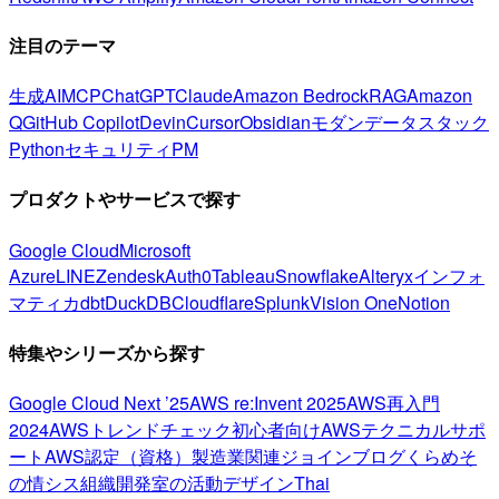
注目のテーマ
生成AI
MCP
ChatGPT
Claude
Amazon Bedrock
RAG
Amazon
Q
GitHub Copilot
Devin
Cursor
Obsidian
モダンデータスタック
Python
セキュリティ
PM
プロダクトやサービスで探す
Google Cloud
Microsoft
Azure
LINE
Zendesk
Auth0
Tableau
Snowflake
Alteryx
インフォ
マティカ
dbt
DuckDB
Cloudflare
Splunk
Vision One
Notion
特集やシリーズから探す
Google Cloud Next ’25
AWS re:Invent 2025
AWS再入門
2024
AWSトレンドチェック
初心者向け
AWSテクニカルサポ
ート
AWS認定（資格）
製造業関連
ジョインブログ
くらめそ
の情シス
組織開発室の活動
デザイン
Thai