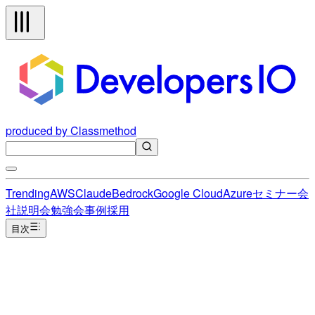
produced by Classmethod
Trending
AWS
Claude
Bedrock
Google Cloud
Azure
セミナー
会
社説明会
勉強会
事例
採用
目次