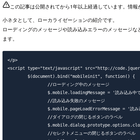
この記事は公開されてから1年以上経過しています。情報
小ネタとして、ローカライゼーションの紹介です。
ローディングのメッセージや読み込みエラーのメッセージなど日本
ます。
</p>

<script type="text/javascript" src="http://code.jquer
	$(document).bind("mobileinit", function() {

		//ローディング中のメッセージ

		$.mobile.loadingMessage = '読み込み中です;

		//読み込み失敗のメッセージ

		$.mobile.pageLoadErrorMessage = '読み込みに失敗しました';

		//ダイアログの閉じるボタンのラベル

		$.mobile.dialog.prototype.options.closeBtnText = '閉じる';

		//セレクトメニューの閉じるボタンのラベル
