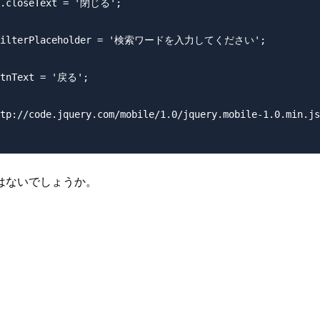
tp://code.jquery.com/mobile/1.0/jquery.mobile-1.0.min.js
はないでしょうか。