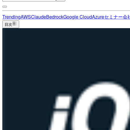
Trending
AWS
Claude
Bedrock
Google Cloud
Azure
セミナー
会
目次