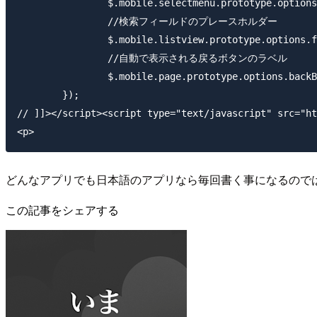
		$.mobile.selectmenu.prototype.options.closeText = '閉じる';

		//検索フィールドのプレースホルダー

		$.mobile.listview.prototype.options.filterPlaceholder = '検索ワードを入力してください';

		//自動で表示される戻るボタンのラベル

		$.mobile.page.prototype.options.backBtnText = '戻る';

	});

// ]]></script><script type="text/javascript" src="ht
<p>
どんなアプリでも日本語のアプリなら毎回書く事になるので
この記事をシェアする