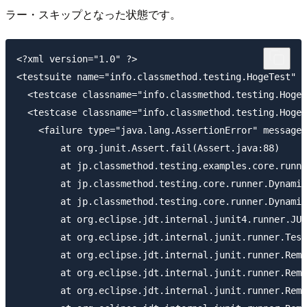
ラー・スキップとなった状態です。
<?xml version="1.0" ?>

<testsuite name="info.classmethod.testing.HogeTest" t
  <testcase classname="info.classmethod.testing.HogeT
  <testcase classname="info.classmethod.testing.HogeT
    <failure type="java.lang.AssertionError" message=
	at org.junit.Assert.fail(Assert.java:88)

	at jp.classmethod.testing.examples.core.runner.DynamicTestsRunnerExample$1.invokeTest(DynamicTestsRunnerExample.java:33)

	at jp.classmethod.testing.core.runner.DynamicTestsRunner.invokeTest(DynamicTestsRunner.java:86)

	at jp.classmethod.testing.core.runner.DynamicTestsRunner.run(DynamicTestsRunner.java:68)

	at org.eclipse.jdt.internal.junit4.runner.JUnit4TestReference.run(JUnit4TestReference.java:50)

	at org.eclipse.jdt.internal.junit.runner.TestExecution.run(TestExecution.java:38)

	at org.eclipse.jdt.internal.junit.runner.RemoteTestRunner.runTests(RemoteTestRunner.java:467)

	at org.eclipse.jdt.internal.junit.runner.RemoteTestRunner.runTests(RemoteTestRunner.java:683)

	at org.eclipse.jdt.internal.junit.runner.RemoteTestRunner.run(RemoteTestRunner.java:390)
