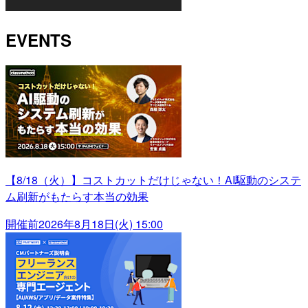
EVENTS
【8/18（火）】コストカットだけじゃない！AI駆動のシステ
ム刷新がもたらす本当の効果
開催前
2026年8月18日(火) 15:00