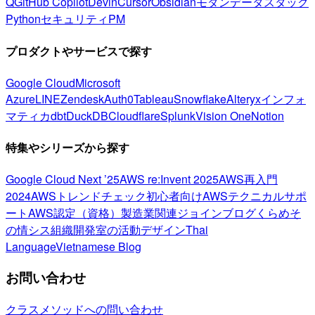
Q
GitHub Copilot
Devin
Cursor
Obsidian
モダンデータスタック
Python
セキュリティ
PM
プロダクトやサービスで探す
Google Cloud
Microsoft
Azure
LINE
Zendesk
Auth0
Tableau
Snowflake
Alteryx
インフォ
マティカ
dbt
DuckDB
Cloudflare
Splunk
Vision One
Notion
特集やシリーズから探す
Google Cloud Next ’25
AWS re:Invent 2025
AWS再入門
2024
AWSトレンドチェック
初心者向け
AWSテクニカルサポ
ート
AWS認定（資格）
製造業関連
ジョインブログ
くらめそ
の情シス
組織開発室の活動
デザイン
Thai
Language
Vietnamese Blog
お問い合わせ
クラスメソッドへの問い合わせ