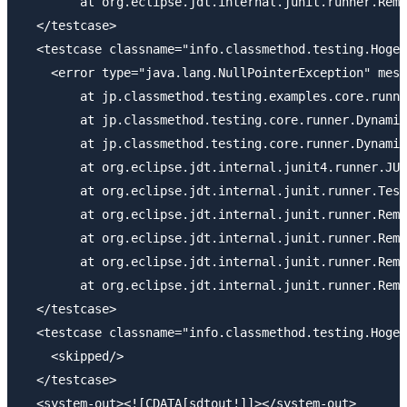
	at org.eclipse.jdt.internal.junit.runner.RemoteTestRunner.main(RemoteTestRunner.java:197)</failure>

  </testcase>

  <testcase classname="info.classmethod.testing.HogeT
    <error type="java.lang.NullPointerException" mess
	at jp.classmethod.testing.examples.core.runner.DynamicTestsRunnerExample$1.invokeTest(DynamicTestsRunnerExample.java:36)

	at jp.classmethod.testing.core.runner.DynamicTestsRunner.invokeTest(DynamicTestsRunner.java:86)

	at jp.classmethod.testing.core.runner.DynamicTestsRunner.run(DynamicTestsRunner.java:68)

	at org.eclipse.jdt.internal.junit4.runner.JUnit4TestReference.run(JUnit4TestReference.java:50)

	at org.eclipse.jdt.internal.junit.runner.TestExecution.run(TestExecution.java:38)

	at org.eclipse.jdt.internal.junit.runner.RemoteTestRunner.runTests(RemoteTestRunner.java:467)

	at org.eclipse.jdt.internal.junit.runner.RemoteTestRunner.runTests(RemoteTestRunner.java:683)

	at org.eclipse.jdt.internal.junit.runner.RemoteTestRunner.run(RemoteTestRunner.java:390)

	at org.eclipse.jdt.internal.junit.runner.RemoteTestRunner.main(RemoteTestRunner.java:197)</error>

  </testcase>

  <testcase classname="info.classmethod.testing.HogeT
    <skipped/>

  </testcase>

  <system-out><![CDATA[sdtout!]]></system-out>
