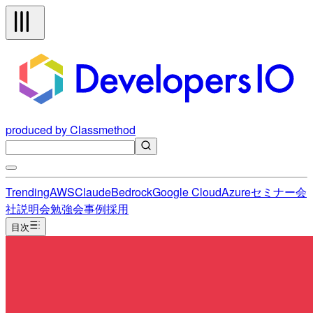
produced by Classmethod
Trending
AWS
Claude
Bedrock
Google Cloud
Azure
セミナー
会
社説明会
勉強会
事例
採用
目次