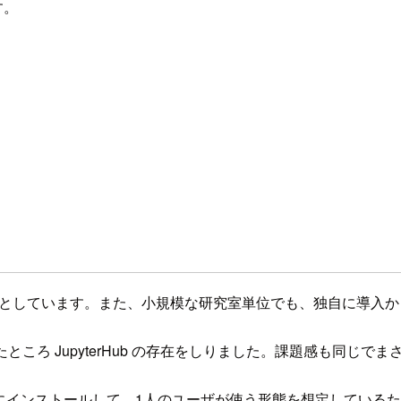
す。
的としています。また、小規模な研究室単位でも、独自に導入
していたところ JupyterHub の存在をしりました。課題感も同
は個人のPCにインストールして、1人のユーザが使う形態を想定し