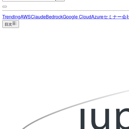
Trending
AWS
Claude
Bedrock
Google Cloud
Azure
セミナー
会
目次