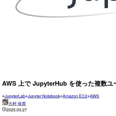
AWS 上で JupyterHub を使った複
JupyterLab
Jupyter Notebook
Amazon EC2
AWS
大村 保貴
2025.03.27