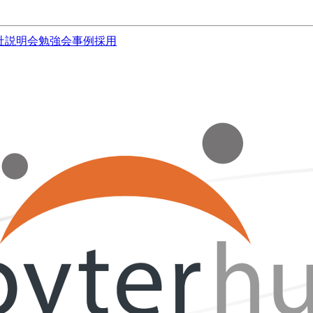
社説明会
勉強会
事例
採用