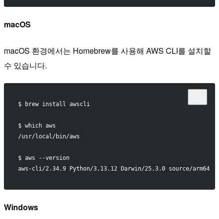
macOS
macOS 환경에서는 Homebrew를 사용해 AWS CLI를 설치할
수 있습니다.
$ brew install awscli
$ which aws
/usr/local/bin/aws
$ aws --version
aws-cli/2.34.9 Python/3.13.12 Darwin/25.3.0 source/arm64
Windows