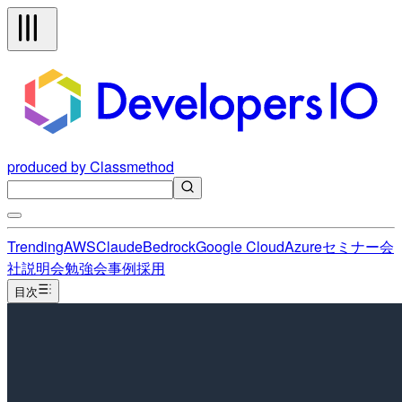
produced by Classmethod
Trending
AWS
Claude
Bedrock
Google Cloud
Azure
セミナー
会
社説明会
勉強会
事例
採用
目次