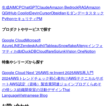
生成AI
MCP
ChatGPT
Claude
Amazon Bedrock
RAG
Amazon
Q
GitHub Copilot
Devin
Cursor
Obsidian
モダンデータスタック
Python
セキュリティ
PM
プロダクトやサービスで探す
Google Cloud
Microsoft
Azure
LINE
Zendesk
Auth0
Tableau
Snowflake
Alteryx
インフォ
マティカ
dbt
DuckDB
Cloudflare
Splunk
Vision One
Notion
特集やシリーズから探す
Google Cloud Next ’25
AWS re:Invent 2025
AWS再入門
2024
AWSトレンドチェック
初心者向け
AWSテクニカルサポ
ート
AWS認定（資格）
製造業関連
ジョインブログ
くらめそ
の情シス
組織開発室の活動
デザイン
Thai
Language
Vietnamese Blog
お問い合わせ