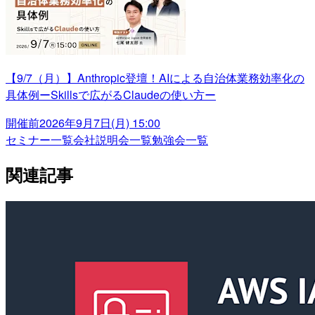
【9/7（月）】Anthropic登壇！AIによる自治体業務効率化の
具体例ーSkillsで広がるClaudeの使い方ー
開催前
2026年9月7日(月) 15:00
セミナー一覧
会社説明会一覧
勉強会一覧
関連記事