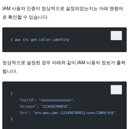
IAM 사용자 인증이 정상적으로 설정되었는지는 아래 명령어
로 확인할 수 있습니다.
$
 aws
 sts
 get-caller-identity
정상적으로 설정된 경우 아래와 같이 IAM 사용자 정보가 출력
됩니다.
{
    "UserId"
:
 "xxxxxxxxxxxxxxx",
    "Account"
:
 "123456789012",
    "Arn"
:
 "arn:aws:iam::123456789012:user/IAM유저명"
}