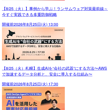
【8/25（火）】事例から学ぶ！ランサムウェア対策最前線～
今すぐ実践できる多重防御戦略
開催前
2026年8月25日(火) 13:00
【8/25（火）札幌】生成AIを“会社の武器”にする方法〜AWS
で加速するデータ分析と、安全に導入する仕組み〜
開催前
2026年8月25日(火) 17:30