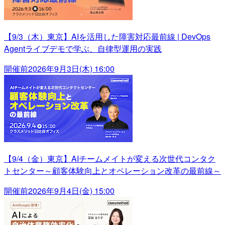
【9/3（木）東京】AIを活用した障害対応最前線 | DevOps
Agentライブデモで学ぶ、自律型運用の実践
開催前
2026年9月3日(木) 16:00
【9/4（金）東京】AIチームメイトが変える次世代コンタク
トセンター～顧客体験向上とオペレーション改革の最前線～
開催前
2026年9月4日(金) 15:00