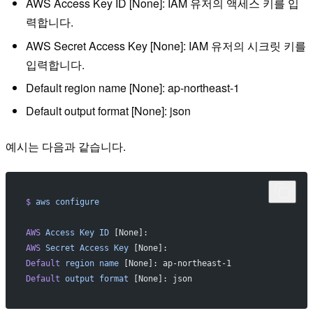
AWS Access Key ID [None]: IAM 유저의 액세스 키를 입
력합니다.
AWS Secret Access Key [None]: IAM 유저의 시크릿 키를
입력합니다.
Default region name [None]: ap-northeast-1
Default output format [None]: json
예시는 다음과 같습니다.
$
 aws
 configure
AWS
 Access
 Key
 ID
 [None]: 
AWS
 Secret
 Access
 Key
 [None]: 
Default
 region
 name
 [None]: ap-northeast-1
Default
 output
 format
 [None]: json