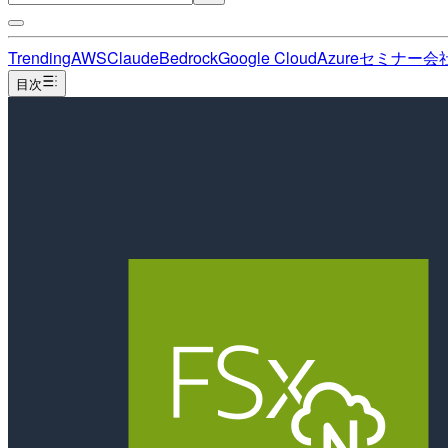
Trending
AWS
Claude
Bedrock
Google Cloud
Azure
セミナー
会
目次