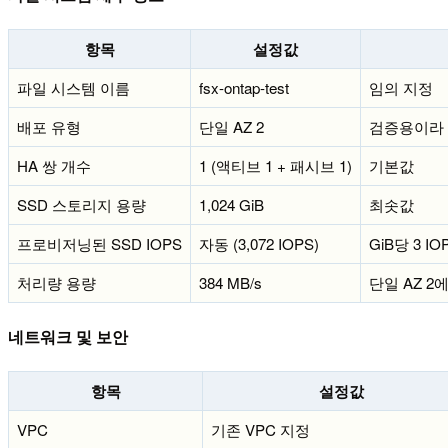
항목
설정값
파일 시스템 이름
fsx-ontap-test
임의 지정
배포 유형
단일 AZ 2
검증용이라 S
HA 쌍 개수
1 (액티브 1 + 패시브 1)
기본값
SSD 스토리지 용량
1,024 GiB
최솟값
프로비저닝된 SSD IOPS
자동 (3,072 IOPS)
GiB당 3 I
처리량 용량
384 MB/s
단일 AZ 
네트워크 및 보안
항목
설정값
VPC
기존 VPC 지정