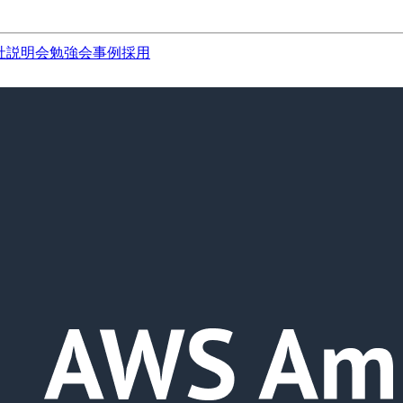
社説明会
勉強会
事例
採用