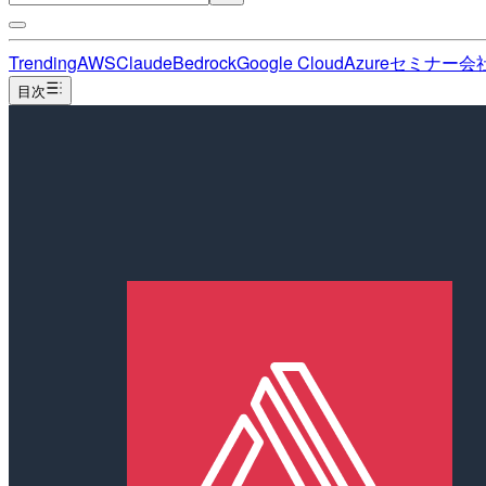
Trending
AWS
Claude
Bedrock
Google Cloud
Azure
セミナー
会
目次