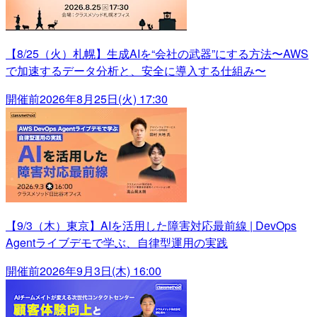
【8/25（火）札幌】生成AIを“会社の武器”にする方法〜AWS
で加速するデータ分析と、安全に導入する仕組み〜
開催前
2026年8月25日(火) 17:30
【9/3（木）東京】AIを活用した障害対応最前線 | DevOps
Agentライブデモで学ぶ、自律型運用の実践
開催前
2026年9月3日(木) 16:00