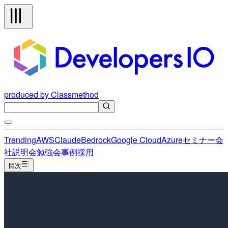
produced by Classmethod
Trending
AWS
Claude
Bedrock
Google Cloud
Azure
セミナー
会
社説明会
勉強会
事例
採用
目次