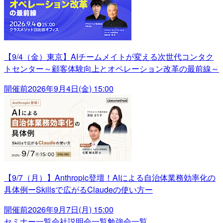
【9/4（金）東京】AIチームメイトが変える次世代コンタク
トセンター～顧客体験向上とオペレーション改革の最前線～
開催前
2026年9月4日(金) 15:00
【9/7（月）】Anthropic登壇！AIによる自治体業務効率化の
具体例ーSkillsで広がるClaudeの使い方ー
開催前
2026年9月7日(月) 15:00
セミナー一覧
会社説明会一覧
勉強会一覧