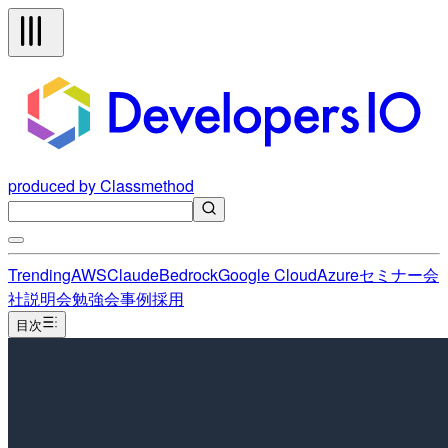
produced by Classmethod
Trending
AWS
Claude
Bedrock
Google Cloud
Azure
セミナー
会
社説明会
勉強会
事例
採用
目次