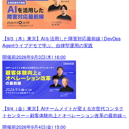
【9/3（木）東京】AIを活用した障害対応最前線 | DevOps
Agentライブデモで学ぶ、自律型運用の実践
開催前
2026年9月3日(木) 16:00
【9/4（金）東京】AIチームメイトが変える次世代コンタク
トセンター～顧客体験向上とオペレーション改革の最前線～
開催前
2026年9月4日(金) 15:00