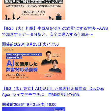
【8/25（火）札幌】生成AIを“会社の武器”にする方法〜AWS
で加速するデータ分析と、安全に導入する仕組み〜
開催前
2026年8月25日(火) 17:30
【9/3（木）東京】AIを活用した障害対応最前線 | DevOps
Agentライブデモで学ぶ、自律型運用の実践
開催前
2026年9月3日(木) 16:00