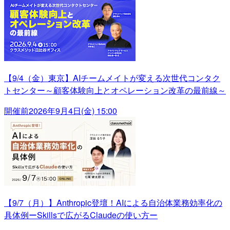
【9/4（金）東京】AIチームメイトが変える次世代コンタク
トセンター～顧客体験向上とオペレーション改革の最前線～
開催前
2026年9月4日(金) 15:00
【9/7（月）】Anthropic登壇！AIによる自治体業務効率化の
具体例ーSkillsで広がるClaudeの使い方ー