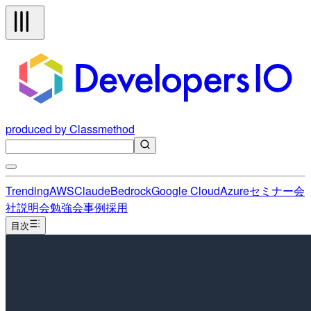
produced by Classmethod
Trending
AWS
Claude
Bedrock
Google Cloud
Azure
セミナー
会
社説明会
勉強会
事例
採用
目次