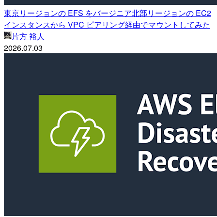
東京リージョンの EFS をバージニア北部リージョンの EC2
インスタンスから VPC ピアリング経由でマウントしてみた
片方 裕人
2026.07.03