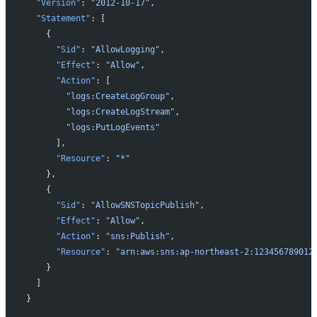
  "Version"
: 
"2012-10-17"
,
  "Statement"
: [
    {
      "Sid"
: 
"AllowLogging"
,
      "Effect"
: 
"Allow"
,
      "Action"
: [
        "logs:CreateLogGroup"
,
        "logs:CreateLogStream"
,
        "logs:PutLogEvents"
      ],
      "Resource"
: 
"*"
    },
    {
      "Sid"
: 
"AllowSNSTopicPublish"
,
      "Effect"
: 
"Allow"
,
      "Action"
: 
"sns:Publish"
,
      "Resource"
: 
"arn:aws:sns:ap-northeast-2:123456789012
    }
  ]
}