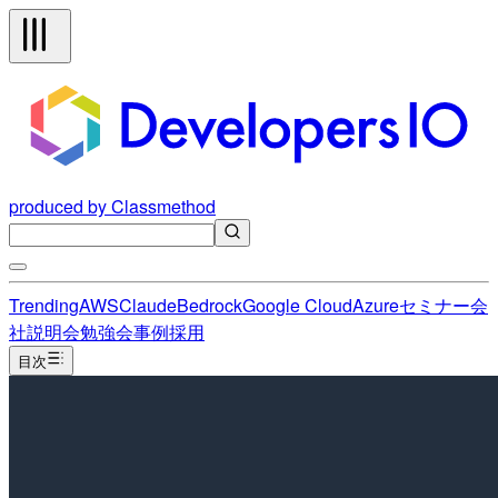
produced by Classmethod
Trending
AWS
Claude
Bedrock
Google Cloud
Azure
セミナー
会
社説明会
勉強会
事例
採用
目次