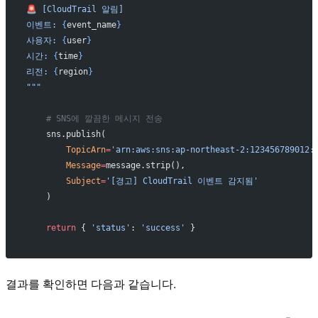
🚨 [CloudTrail 알림]
이벤트: 
{
event_name
}
사용자: 
{
user
}
시간: 
{
time
}
리전: 
{
region
}
"""
    # SNS에 깔끔한 메시지 전송
    sns.publish(
        TopicArn
=
'arn:aws:sns:ap-northeast-2:123456789012:
        Message
=
message.strip(),
        Subject
=
'[경고] CloudTrail 이벤트 감지됨'
    )
    return
 { 
'status'
: 
'success'
 }
결과를 확인하면 다음과 같습니다.