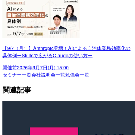
【9/7（月）】Anthropic登壇！AIによる自治体業務効率化の
具体例ーSkillsで広がるClaudeの使い方ー
開催前
2026年9月7日(月) 15:00
セミナー一覧
会社説明会一覧
勉強会一覧
関連記事