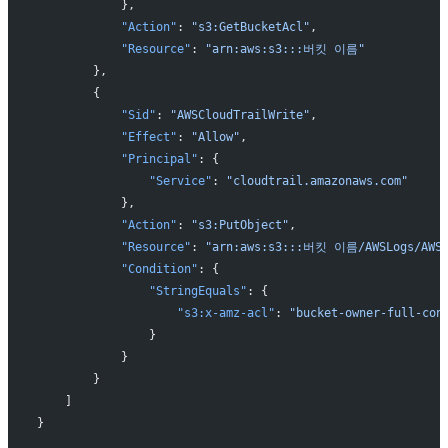
            },
            "Action"
: 
"s3:GetBucketAcl"
,
            "Resource"
: 
"arn:aws:s3:::버킷 이름"
        },
        {
            "Sid"
: 
"AWSCloudTrailWrite"
,
            "Effect"
: 
"Allow"
,
            "Principal"
: {
                "Service"
: 
"cloudtrail.amazonaws.com"
            },
            "Action"
: 
"s3:PutObject"
,
            "Resource"
: 
"arn:aws:s3:::버킷 이름/AWSLogs/AW
            "Condition"
: {
                "StringEquals"
: {
                    "s3:x-amz-acl"
: 
"bucket-owner-full-con
                }
            }
        }
    ]
}