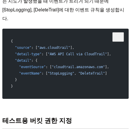
는 시도가 발생했을 때 이벤트가 트리거 되기 때문에
[StopLogging], [DeleteTrail]에 대한 이벤트 규칙을 생성합시
다.
{
  "source"
: [
"aws.cloudtrail"
],
  "detail-type"
: [
"AWS API Call via CloudTrail"
],
  "detail"
: {
    "eventSource"
: [
"cloudtrail.amazonaws.com"
],
    "eventName"
: [
"StopLogging"
, 
"DeleteTrail"
]
  }
}
테스트용 버킷 권한 지정