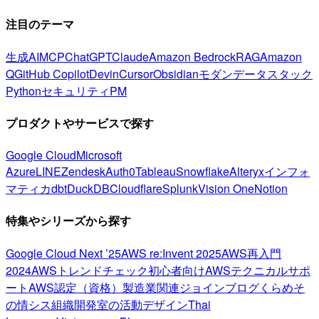
注目のテーマ
生成AI
MCP
ChatGPT
Claude
Amazon Bedrock
RAG
Amazon
Q
GitHub Copilot
Devin
Cursor
Obsidian
モダンデータスタック
Python
セキュリティ
PM
プロダクトやサービスで探す
Google Cloud
Microsoft
Azure
LINE
Zendesk
Auth0
Tableau
Snowflake
Alteryx
インフォ
マティカ
dbt
DuckDB
Cloudflare
Splunk
Vision One
Notion
特集やシリーズから探す
Google Cloud Next ’25
AWS re:Invent 2025
AWS再入門
2024
AWSトレンドチェック
初心者向け
AWSテクニカルサポ
ート
AWS認定（資格）
製造業関連
ジョインブログ
くらめそ
の情シス
組織開発室の活動
デザイン
Thai