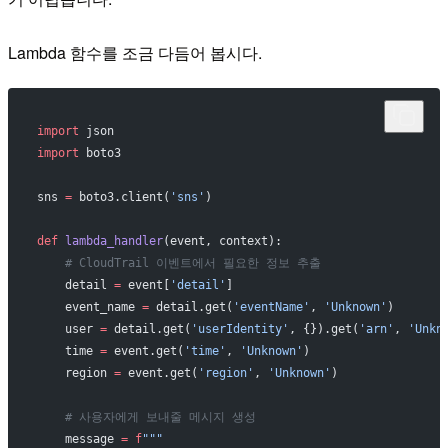
Lambda 함수를 조금 다듬어 봅시다.
import
 json
import
 boto3
sns 
=
 boto3.client(
'sns'
)
def
 lambda_handler
(event, context):
    # CloudTrail 이벤트에서 필요한 정보 추출
    detail 
=
 event[
'detail'
]
    event_name 
=
 detail.get(
'eventName'
, 
'Unknown'
)
    user 
=
 detail.get(
'userIdentity'
, {}).get(
'arn'
, 
'Unkn
    time 
=
 event.get(
'time'
, 
'Unknown'
)
    region 
=
 event.get(
'region'
, 
'Unknown'
)
    # 사용자에게 보내줄 메시지 생성
    message 
=
 f
"""