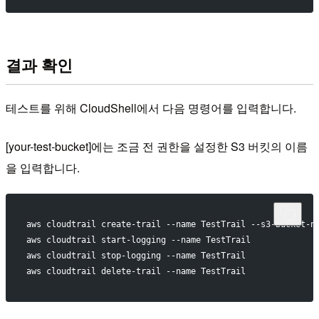
결과 확인
테스트를 위해 CloudShell에서 다음 명령어를 입력합니다.
[your-test-bucket]에는 조금 전 권한을 설정한 S3 버킷의 이름
을 입력합니다.
aws cloudtrail create-trail --name TestTrail --s3-bucket-n
aws cloudtrail start-logging --name TestTrail
aws cloudtrail stop-logging --name TestTrail
aws cloudtrail delete-trail --name TestTrail