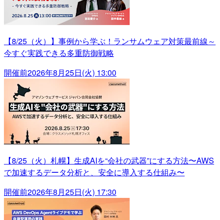
【8/25（火）】事例から学ぶ！ランサムウェア対策最前線～
今すぐ実践できる多重防御戦略
開催前
2026年8月25日(火) 13:00
【8/25（火）札幌】生成AIを“会社の武器”にする方法〜AWS
で加速するデータ分析と、安全に導入する仕組み〜
開催前
2026年8月25日(火) 17:30