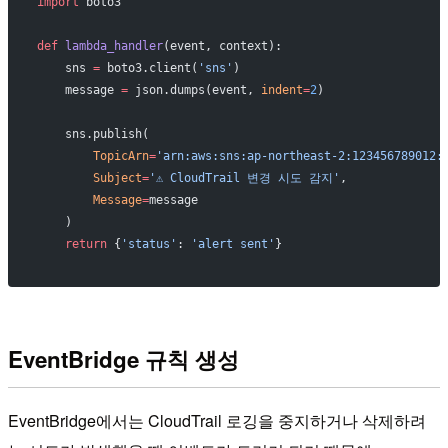
import
 boto3
def
 lambda_handler
(event, context):
    sns 
=
 boto3.client(
'sns'
)
    message 
=
 json.dumps(event, 
indent
=
2
)
    sns.publish(
        TopicArn
=
'arn:aws:sns:ap-northeast-2:123456789012:
        Subject
=
'⚠️ CloudTrail 변경 시도 감지'
,
        Message
=
message
    )
    return
 {
'status'
: 
'alert sent'
}
EventBridge 규칙 생성
EventBridge에서는 CloudTrail 로깅을 중지하거나 삭제하려