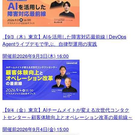
【9/3（木）東京】AIを活用した障害対応最前線 | DevOps
Agentライブデモで学ぶ、自律型運用の実践
開催前
2026年9月3日(木) 16:00
【9/4（金）東京】AIチームメイトが変える次世代コンタク
トセンター～顧客体験向上とオペレーション改革の最前線～
開催前
2026年9月4日(金) 15:00