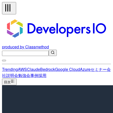
produced by Classmethod
Trending
AWS
Claude
Bedrock
Google Cloud
Azure
セミナー
会
社説明会
勉強会
事例
採用
目次