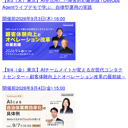
【9/3（木）東京】AIを活用した障害対応最前線 | DevOps
Agentライブデモで学ぶ、自律型運用の実践
開催前
2026年9月3日(木) 16:00
【9/4（金）東京】AIチームメイトが変える次世代コンタク
トセンター～顧客体験向上とオペレーション改革の最前線～
開催前
2026年9月4日(金) 15:00