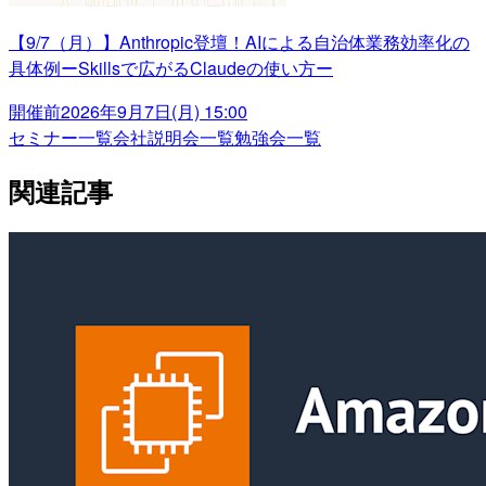
【9/7（月）】Anthropic登壇！AIによる自治体業務効率化の
具体例ーSkillsで広がるClaudeの使い方ー
開催前
2026年9月7日(月) 15:00
セミナー一覧
会社説明会一覧
勉強会一覧
関連記事