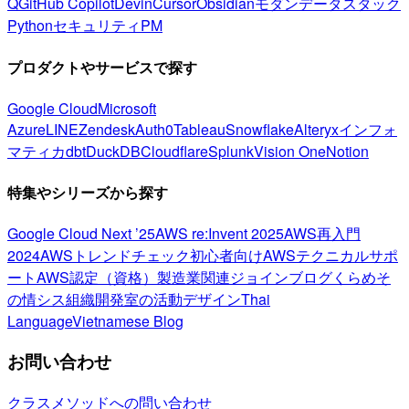
Q
GitHub Copilot
Devin
Cursor
Obsidian
モダンデータスタック
Python
セキュリティ
PM
プロダクトやサービスで探す
Google Cloud
Microsoft
Azure
LINE
Zendesk
Auth0
Tableau
Snowflake
Alteryx
インフォ
マティカ
dbt
DuckDB
Cloudflare
Splunk
Vision One
Notion
特集やシリーズから探す
Google Cloud Next ’25
AWS re:Invent 2025
AWS再入門
2024
AWSトレンドチェック
初心者向け
AWSテクニカルサポ
ート
AWS認定（資格）
製造業関連
ジョインブログ
くらめそ
の情シス
組織開発室の活動
デザイン
Thai
Language
Vietnamese Blog
お問い合わせ
クラスメソッドへの問い合わせ