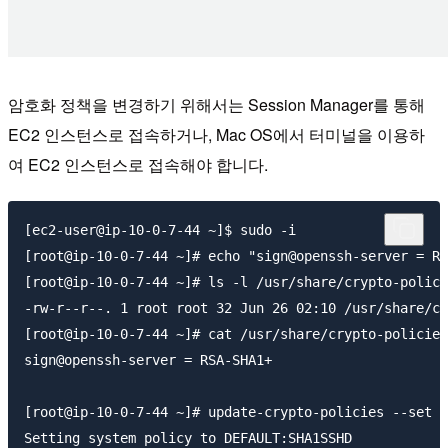
암호화 정책을 변경하기 위해서는 Session Manager를 통해
EC2 인스턴스로 접속하거나, Mac OS에서 터미널을 이용하
여 EC2 인스턴스로 접속해야 합니다.
[ec2-user@ip-10-0-7-44 ~]$ sudo -i

[root@ip-10-0-7-44 ~]# echo "sign@openssh-server = RS
[root@ip-10-0-7-44 ~]# ls -l /usr/share/crypto-polici
-rw-r--r--. 1 root root 32 Jun 26 02:10 /usr/share/cr
[root@ip-10-0-7-44 ~]# cat /usr/share/crypto-policies
sign@openssh-server = RSA-SHA1+

[root@ip-10-0-7-44 ~]# update-crypto-policies --set D
Setting system policy to DEFAULT:SHA1SSHD
