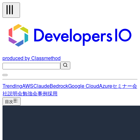
produced by Classmethod
Trending
AWS
Claude
Bedrock
Google Cloud
Azure
セミナー
会
社説明会
勉強会
事例
採用
目次