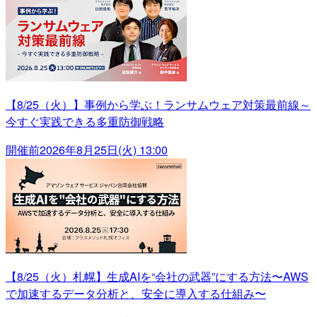
【8/25（火）】事例から学ぶ！ランサムウェア対策最前線～
今すぐ実践できる多重防御戦略
開催前
2026年8月25日(火) 13:00
【8/25（火）札幌】生成AIを“会社の武器”にする方法〜AWS
で加速するデータ分析と、安全に導入する仕組み〜