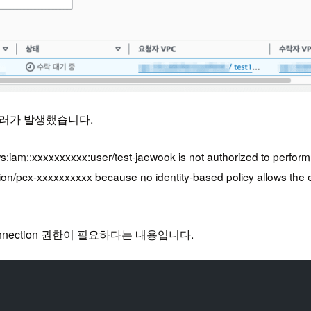
 에러가 발생했습니다.
aws:iam::xxxxxxxxxx:user/test-jaewook is not authorized to perf
ion/pcx-xxxxxxxxxx because no identity-based policy allows th
gConnection 권한이 필요하다는 내용입니다.