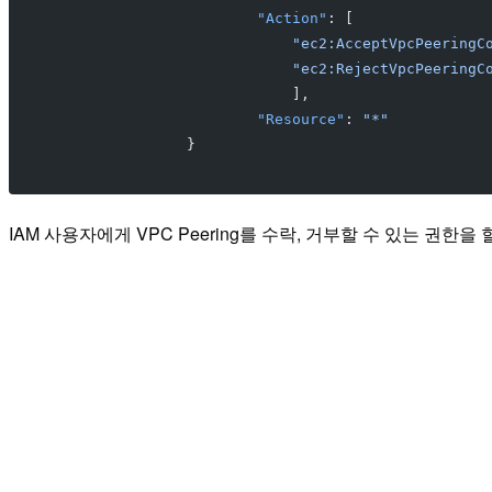
			"Action"
: [
			    "ec2:AcceptVpcPeeringC
			    "ec2:RejectVpcPeeringC
			    ],
			"Resource"
: 
"*"
		}
IAM 사용자에게 VPC Peering를 수락, 거부할 수 있는 권한