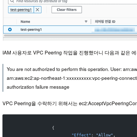
IAM 사용자로 VPC Peering 작업을 진행했더니 다음과 같은
You are not authorized to perform this operation. User: arn:
arn:aws:ec2:ap-northeast-1:xxxxxxxxxx:vpc-peering-connect
authorization failure message
VPC Peering을 수락하기 위해서는 ec2:AcceptVpcPeerin
		{
			"Effect"
: 
"Allow"
,