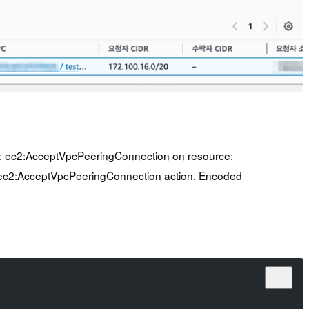
orm: ec2:AcceptVpcPeeringConnection on resource:
e ec2:AcceptVpcPeeringConnection action. Encoded