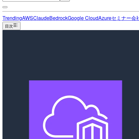
Trending
AWS
Claude
Bedrock
Google Cloud
Azure
セミナー
会
目次