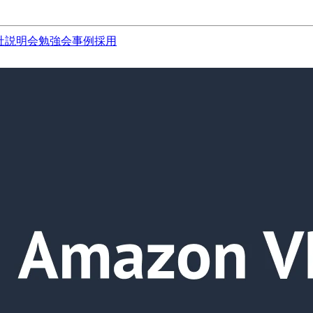
社説明会
勉強会
事例
採用