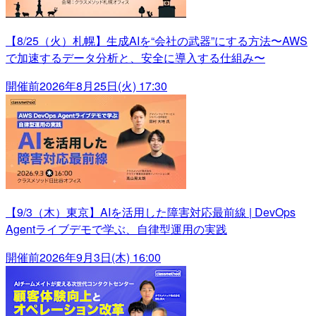
【8/25（火）札幌】生成AIを“会社の武器”にする方法〜AWS
で加速するデータ分析と、安全に導入する仕組み〜
開催前
2026年8月25日(火) 17:30
【9/3（木）東京】AIを活用した障害対応最前線 | DevOps
Agentライブデモで学ぶ、自律型運用の実践
開催前
2026年9月3日(木) 16:00