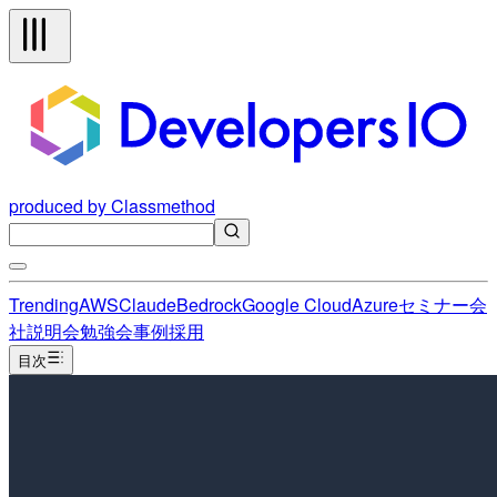
produced by Classmethod
Trending
AWS
Claude
Bedrock
Google Cloud
Azure
セミナー
会
社説明会
勉強会
事例
採用
目次