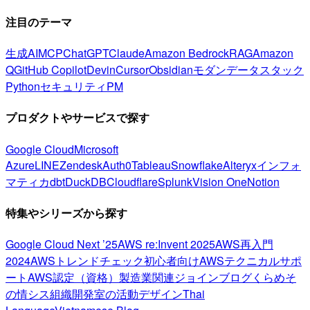
注目のテーマ
生成AI
MCP
ChatGPT
Claude
Amazon Bedrock
RAG
Amazon
Q
GitHub Copilot
Devin
Cursor
Obsidian
モダンデータスタック
Python
セキュリティ
PM
プロダクトやサービスで探す
Google Cloud
Microsoft
Azure
LINE
Zendesk
Auth0
Tableau
Snowflake
Alteryx
インフォ
マティカ
dbt
DuckDB
Cloudflare
Splunk
Vision One
Notion
特集やシリーズから探す
Google Cloud Next ’25
AWS re:Invent 2025
AWS再入門
2024
AWSトレンドチェック
初心者向け
AWSテクニカルサポ
ート
AWS認定（資格）
製造業関連
ジョインブログ
くらめそ
の情シス
組織開発室の活動
デザイン
Thai