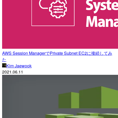
AWS Session ManagerでPrivate Subnet EC2に接続してみ
た
Kim Jaewook
2021.06.11