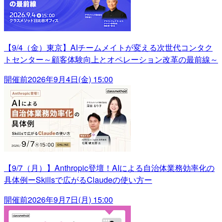
【9/4（金）東京】AIチームメイトが変える次世代コンタク
トセンター～顧客体験向上とオペレーション改革の最前線～
開催前
2026年9月4日(金) 15:00
【9/7（月）】Anthropic登壇！AIによる自治体業務効率化の
具体例ーSkillsで広がるClaudeの使い方ー
開催前
2026年9月7日(月) 15:00