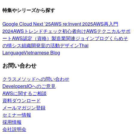
特集やシリーズから探す
Google Cloud Next ’25
AWS re:Invent 2025
AWS再入門
2024
AWSトレンドチェック
初心者向け
AWSテクニカルサポ
ート
AWS認定（資格）
製造業関連
ジョインブログ
くらめそ
の情シス
組織開発室の活動
デザイン
Thai
Language
Vietnamese Blog
お問い合わせ
クラスメソッドへの問い合わせ
DevelopersIOへのご意見
AWSに関するご相談
資料ダウンロード
メールマガジン登録
セミナー情報
採用情報
会社説明会