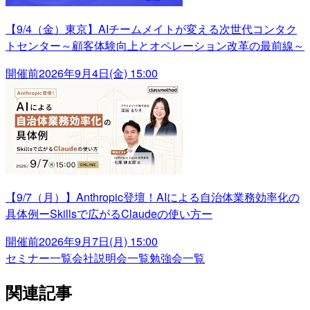
【9/4（金）東京】AIチームメイトが変える次世代コンタク
トセンター～顧客体験向上とオペレーション改革の最前線～
開催前
2026年9月4日(金) 15:00
【9/7（月）】Anthropic登壇！AIによる自治体業務効率化の
具体例ーSkillsで広がるClaudeの使い方ー
開催前
2026年9月7日(月) 15:00
セミナー一覧
会社説明会一覧
勉強会一覧
関連記事