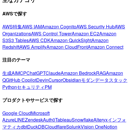
AWSで探す
AWS特集
AWS IAM
Amazon Cognito
AWS Security Hub
AWS
Organizations
AWS Control Tower
Amazon EC2
Amazon
S3
S3 Tables
AWS CDK
Amazon QuickSight
Amazon
Redshift
AWS Amplify
Amazon CloudFront
Amazon Connect
注目のテーマ
生成AI
MCP
ChatGPT
Claude
Amazon Bedrock
RAG
Amazon
Q
GitHub Copilot
Devin
Cursor
Obsidian
モダンデータスタック
Python
セキュリティ
PM
プロダクトやサービスで探す
Google Cloud
Microsoft
Azure
LINE
Zendesk
Auth0
Tableau
Snowflake
Alteryx
インフォ
マティカ
dbt
DuckDB
Cloudflare
Splunk
Vision One
Notion