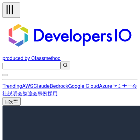
produced by Classmethod
Trending
AWS
Claude
Bedrock
Google Cloud
Azure
セミナー
会
社説明会
勉強会
事例
採用
目次