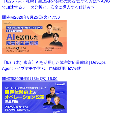
【8/25（火）札幌】生成AIを“会社の武器”にする方法〜AWS
で加速するデータ分析と、安全に導入する仕組み〜
開催前
2026年8月25日(火) 17:30
【9/3（木）東京】AIを活用した障害対応最前線 | DevOps
Agentライブデモで学ぶ、自律型運用の実践
開催前
2026年9月3日(木) 16:00