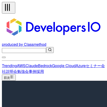
produced by Classmethod
Trending
AWS
Claude
Bedrock
Google Cloud
Azure
セミナー
会
社説明会
勉強会
事例
採用
目次