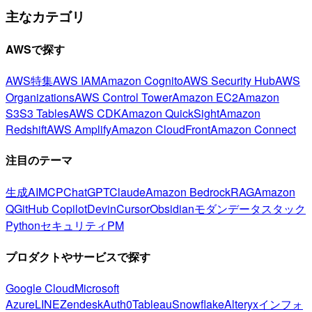
主なカテゴリ
AWSで探す
AWS特集
AWS IAM
Amazon Cognito
AWS Security Hub
AWS
Organizations
AWS Control Tower
Amazon EC2
Amazon
S3
S3 Tables
AWS CDK
Amazon QuickSight
Amazon
Redshift
AWS Amplify
Amazon CloudFront
Amazon Connect
注目のテーマ
生成AI
MCP
ChatGPT
Claude
Amazon Bedrock
RAG
Amazon
Q
GitHub Copilot
Devin
Cursor
Obsidian
モダンデータスタック
Python
セキュリティ
PM
プロダクトやサービスで探す
Google Cloud
Microsoft
Azure
LINE
Zendesk
Auth0
Tableau
Snowflake
Alteryx
インフォ