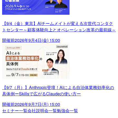
【9/4（金）東京】AIチームメイトが変える次世代コンタク
トセンター～顧客体験向上とオペレーション改革の最前線～
開催前
2026年9月4日(金) 15:00
【9/7（月）】Anthropic登壇！AIによる自治体業務効率化の
具体例ーSkillsで広がるClaudeの使い方ー
開催前
2026年9月7日(月) 15:00
セミナー一覧
会社説明会一覧
勉強会一覧