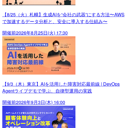
【8/25（火）札幌】生成AIを“会社の武器”にする方法〜AWS
で加速するデータ分析と、安全に導入する仕組み〜
開催前
2026年8月25日(火) 17:30
【9/3（木）東京】AIを活用した障害対応最前線 | DevOps
Agentライブデモで学ぶ、自律型運用の実践
開催前
2026年9月3日(木) 16:00