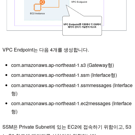
VPC Endpoint는 다음 4개를 생성합니다.
com.amazonaws.ap-northeast-1.s3 (Gateway형)
com.amazonaws.ap-northeast-1.ssm (Interface형)
com.amazonaws.ap-northeast-1.ssmmessages (Interface
형)
com.amazonaws.ap-northeast-1.ec2messages (Interface
형)
SSM은 Private Subnet에 있는 EC2에 접속하기 위함이고, S3