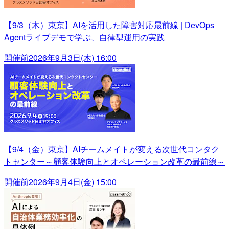
【9/3（木）東京】AIを活用した障害対応最前線 | DevOps
Agentライブデモで学ぶ、自律型運用の実践
開催前
2026年9月3日(木) 16:00
【9/4（金）東京】AIチームメイトが変える次世代コンタク
トセンター～顧客体験向上とオペレーション改革の最前線～
開催前
2026年9月4日(金) 15:00