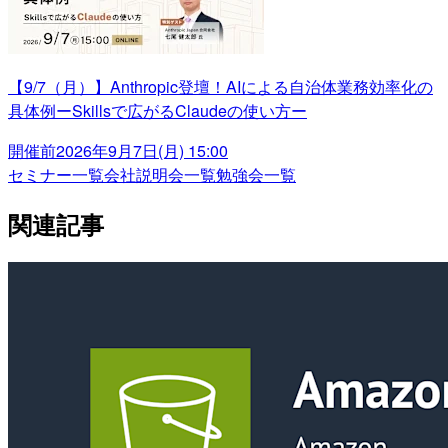
【9/7（月）】Anthropic登壇！AIによる自治体業務効率化の
具体例ーSkillsで広がるClaudeの使い方ー
開催前
2026年9月7日(月) 15:00
セミナー一覧
会社説明会一覧
勉強会一覧
関連記事