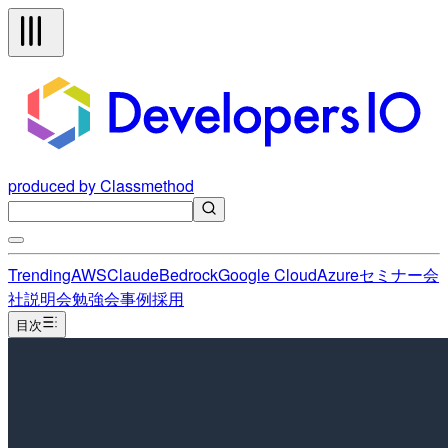
produced by Classmethod
Trending
AWS
Claude
Bedrock
Google Cloud
Azure
セミナー
会
社説明会
勉強会
事例
採用
目次