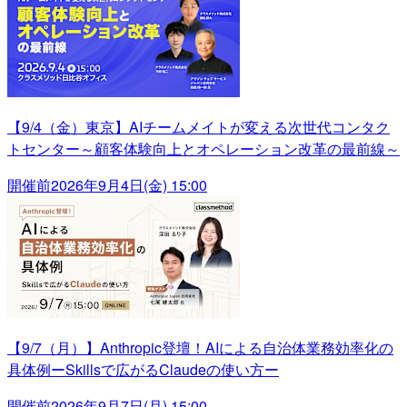
【9/4（金）東京】AIチームメイトが変える次世代コンタク
トセンター～顧客体験向上とオペレーション改革の最前線～
開催前
2026年9月4日(金) 15:00
【9/7（月）】Anthropic登壇！AIによる自治体業務効率化の
具体例ーSkillsで広がるClaudeの使い方ー
開催前
2026年9月7日(月) 15:00