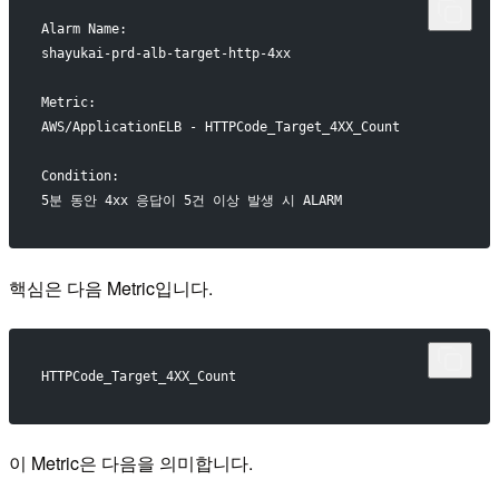
Alarm Name:
shayukai-prd-alb-target-http-4xx
Metric:
AWS/ApplicationELB - HTTPCode_Target_4XX_Count
Condition:
5분 동안 4xx 응답이 5건 이상 발생 시 ALARM
핵심은 다음 Metric입니다.
HTTPCode_Target_4XX_Count
이 Metric은 다음을 의미합니다.