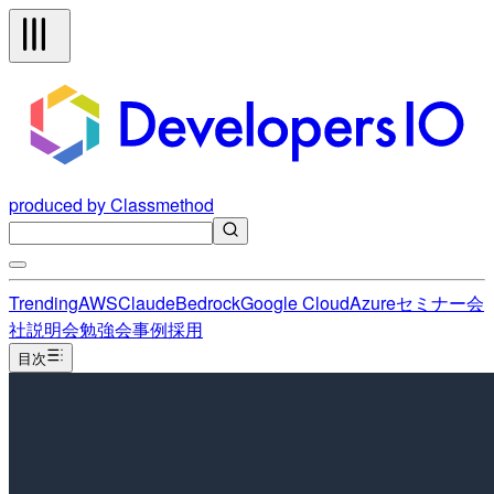
produced by Classmethod
Trending
AWS
Claude
Bedrock
Google Cloud
Azure
セミナー
会
社説明会
勉強会
事例
採用
目次