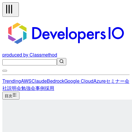
produced by Classmethod
Trending
AWS
Claude
Bedrock
Google Cloud
Azure
セミナー
会
社説明会
勉強会
事例
採用
目次