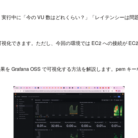
ます。実行中に「今の VU 数はどれくらい？」「レイテンシー
視化できます。ただし、今回の環境では EC2 への接続が EC2 In
afana OSS で可視化する方法を解説します。pem キーなしの E