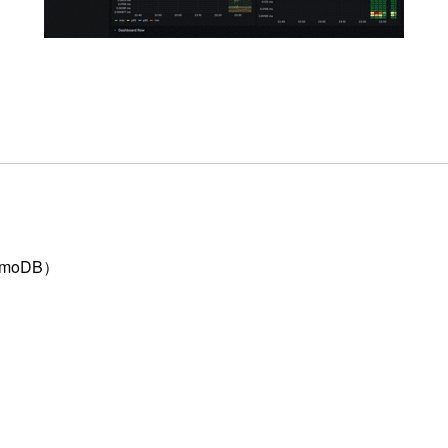
amoDB）