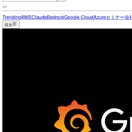
Trending
AWS
Claude
Bedrock
Google Cloud
Azure
セミナー
会
目次