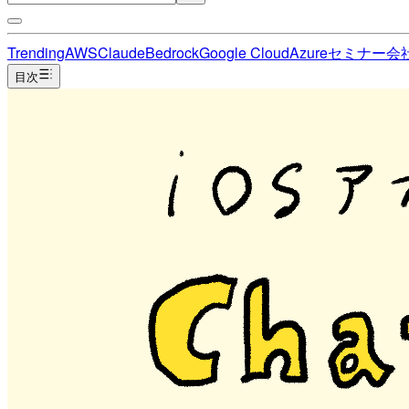
Trending
AWS
Claude
Bedrock
Google Cloud
Azure
セミナー
会
目次