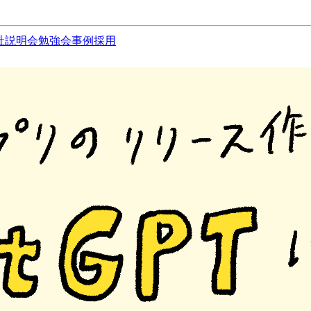
社説明会
勉強会
事例
採用