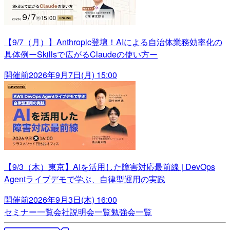
【9/7（月）】Anthropic登壇！AIによる自治体業務効率化の
具体例ーSkillsで広がるClaudeの使い方ー
開催前
2026年9月7日(月) 15:00
【9/3（木）東京】AIを活用した障害対応最前線 | DevOps
Agentライブデモで学ぶ、自律型運用の実践
開催前
2026年9月3日(木) 16:00
セミナー一覧
会社説明会一覧
勉強会一覧