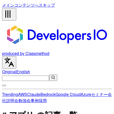
メインコンテンツへスキップ
produced by Classmethod
Original
English
Trending
AWS
Claude
Bedrock
Google Cloud
Azure
セミナー
会
社説明会
勉強会
事例
採用