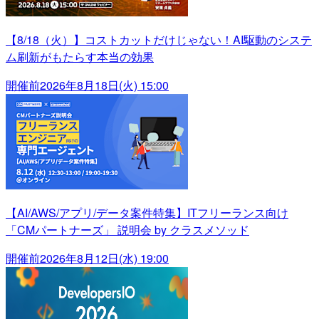
【8/18（火）】コストカットだけじゃない！AI駆動のシステ
ム刷新がもたらす本当の効果
開催前
2026年8月18日(火) 15:00
【AI/AWS/アプリ/データ案件特集】ITフリーランス向け
「CMパートナーズ」 説明会 by クラスメソッド
開催前
2026年8月12日(水) 19:00