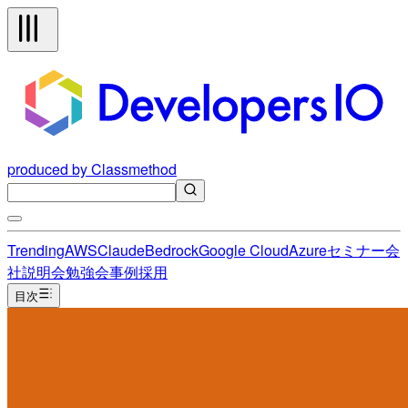
produced by Classmethod
Trending
AWS
Claude
Bedrock
Google Cloud
Azure
セミナー
会
社説明会
勉強会
事例
採用
目次