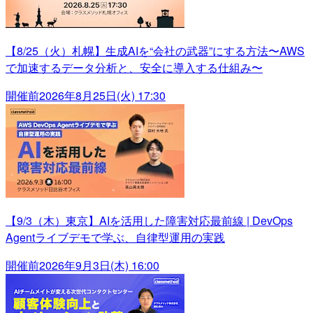
【8/25（火）札幌】生成AIを“会社の武器”にする方法〜AWS
で加速するデータ分析と、安全に導入する仕組み〜
開催前
2026年8月25日(火) 17:30
【9/3（木）東京】AIを活用した障害対応最前線 | DevOps
Agentライブデモで学ぶ、自律型運用の実践
開催前
2026年9月3日(木) 16:00