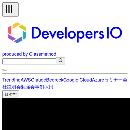
produced by Classmethod
Trending
AWS
Claude
Bedrock
Google Cloud
Azure
セミナー
会
社説明会
勉強会
事例
採用
目次