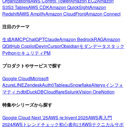
Organizations
AWS Control Tower
Amazon EC2
Amazon
S3
S3 Tables
AWS CDK
Amazon QuickSight
Amazon
Redshift
AWS Amplify
Amazon CloudFront
Amazon Connect
注目のテーマ
生成AI
MCP
ChatGPT
Claude
Amazon Bedrock
RAG
Amazon
Q
GitHub Copilot
Devin
Cursor
Obsidian
モダンデータスタック
Python
セキュリティ
PM
プロダクトやサービスで探す
Google Cloud
Microsoft
Azure
LINE
Zendesk
Auth0
Tableau
Snowflake
Alteryx
インフォ
マティカ
dbt
DuckDB
Cloudflare
Splunk
Vision One
Notion
特集やシリーズから探す
Google Cloud Next ’25
AWS re:Invent 2025
AWS再入門
2024
AWSトレンドチェック
初心者向け
AWSテクニカルサポ