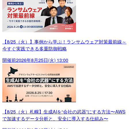
【8/25（火）】事例から学ぶ！ランサムウェア対策最前線～
今すぐ実践できる多重防御戦略
開催前
2026年8月25日(火) 13:00
【8/25（火）札幌】生成AIを“会社の武器”にする方法〜AWS
で加速するデータ分析と、安全に導入する仕組み〜