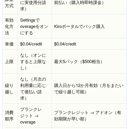
に実使用分請
前払い（購入時即時課金）
方式
求）
有効
Settingsで
化方
overageをオン
Kiroポータルでパック購入
法
にする
単価
$0.04/credit
$0.04/credit
なし（オンに
上限
すると上限な
最大5パック（$500相当）
し）
なし（月次の
繰り
利用量に応じ
購入日から12か月有効（月をまたい
越し
て後払い請
で繰り越し可能）
求）
プランクレ
消費
プランクレジット → アドオン（有
ジット →
順序
効期限が早い順）
overage