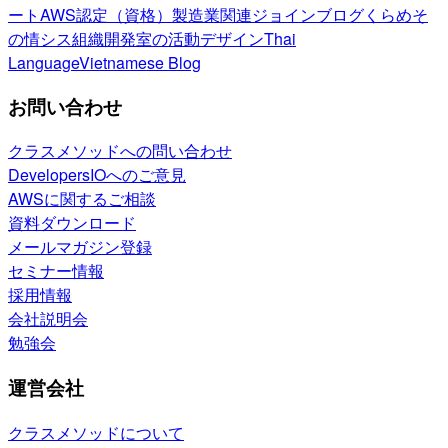
ート
AWS認定（資格）
製造業関連
ジョインブログ
くらめそ
の情シス
組織開発室の活動
デザイン
Thai
Language
Vietnamese Blog
お問い合わせ
クラスメソッドへの問い合わせ
DevelopersIOへのご意見
AWSに関するご相談
資料ダウンロード
メールマガジン登録
セミナー情報
採用情報
会社説明会
勉強会
運営会社
クラスメソッドについて