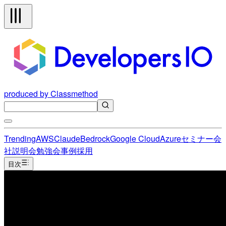
produced by Classmethod
Trending
AWS
Claude
Bedrock
Google Cloud
Azure
セミナー
会
社説明会
勉強会
事例
採用
目次