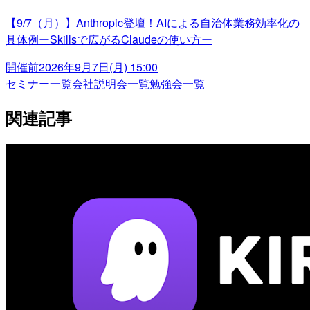
【9/7（月）】Anthropic登壇！AIによる自治体業務効率化の
具体例ーSkillsで広がるClaudeの使い方ー
開催前
2026年9月7日(月) 15:00
セミナー一覧
会社説明会一覧
勉強会一覧
関連記事