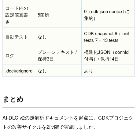
コード内の
0（cdk.json context に
設定値直書
5箇所
集約）
き
CDK snapshot 6 + unit
自動テスト
なし
tests 7 = 13 tests
プレーンテキスト /
構造化JSON（connId
ログ
保持3日
付与）/ 保持14日
.dockerignore
なし
あり
まとめ
AI-DLC v2の逆解析ドキュメントを起点に、CDKプロジェク
トの改善サイクルを2段階で実施しました。