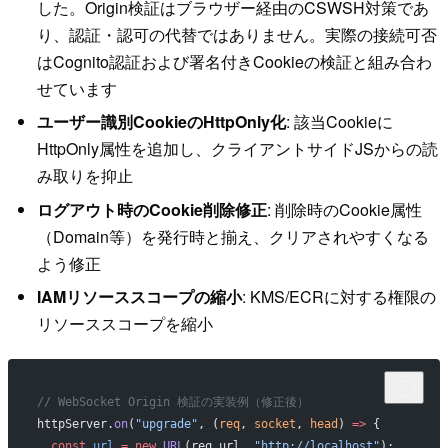
した。Origin検証はブラウザー経由のCSWSH対策であ
り、認証・認可の代替ではありません。実際の接続可否
はCognito認証および署名付きCookieの検証と組み合わ
せています
ユーザー識別CookieのHttpOnly化
: 該当Cookieに
HttpOnly属性を追加し、クライアントサイドJSからの読
み取りを抑止
ログアウト時のCookie削除修正
: 削除時のCookie属性
（Domain等）を発行時と揃え、クリアされやすくなる
よう修正
IAMリソーススコープの縮小
: KMS/ECRに対する権限の
リソーススコープを縮小
// WebSocket Origin 検証の実装例（修正後）
httpServer.
on
(
"upgrade"
, (
req
, 
socket
, 
head
) 
=>
 {
  const
 url
 =
 new
 URL
(req.url, 
"http://localhost"
);