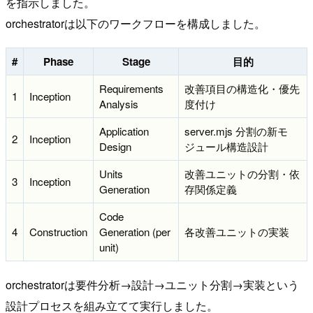
を指示しました。
orchestratorは以下のワークフローを構成しました。
#
Phase
Stage
目的
Requirements
改善項目の構造化・優先
1
Inception
Analysis
度付け
Application
server.mjs 分割の新モ
2
Inception
Design
ジュール構造設計
Units
改善ユニットの分割・依
3
Inception
Generation
存関係定義
Code
4
Construction
Generation (per
各改善ユニットの実装
unit)
orchestratorは要件分析→設計→ユニット分割→実装という
設計プロセスを組み立てて実行しました。