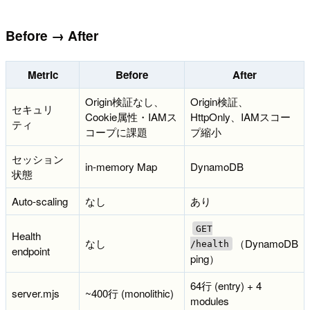
Before → After
Metric
Before
After
Origin検証なし、
Origin検証、
セキュリ
Cookie属性・IAMス
HttpOnly、IAMスコー
ティ
コープに課題
プ縮小
セッション
in-memory Map
DynamoDB
状態
Auto-scaling
なし
あり
GET
Health
なし
（DynamoDB
/health
endpoint
ping）
64行 (entry) + 4
server.mjs
~400行 (monolithic)
modules