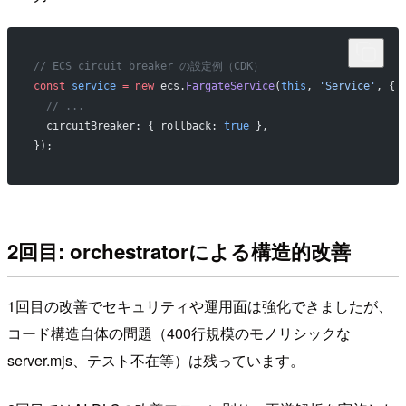
// ECS circuit breaker の設定例（CDK）
const
 service
 =
 new
 ecs.
FargateService
(
this
, 
'Service'
, {
  // ...
  circuitBreaker: { rollback: 
true
 },
});
2回目: orchestratorによる構造的改善
1回目の改善でセキュリティや運用面は強化できましたが、
コード構造自体の問題（400行規模のモノリシックな
server.mjs、テスト不在等）は残っています。