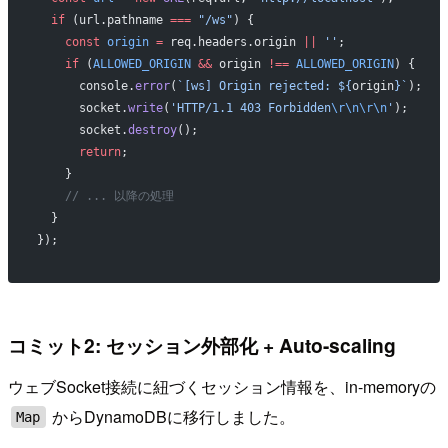
  if
 (url.pathname 
===
 "/ws"
) {
    const
 origin
 =
 req.headers.origin 
||
 ''
;
    if
 (
ALLOWED_ORIGIN
 &&
 origin 
!==
 ALLOWED_ORIGIN
) {
      console.
error
(
`[ws] Origin rejected: ${
origin
}`
);
      socket.
write
(
'HTTP/1.1 403 Forbidden
\r\n\r\n
'
);
      socket.
destroy
();
      return
;
    }
    // ... 以降の処理
  }
});
コミット2: セッション外部化 + Auto-scaling
ウェブSocket接続に紐づくセッション情報を、in-memoryの
からDynamoDBに移行しました。
Map