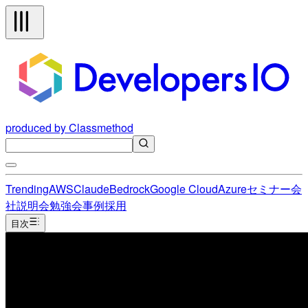
produced by Classmethod
Trending
AWS
Claude
Bedrock
Google Cloud
Azure
セミナー
会
社説明会
勉強会
事例
採用
目次