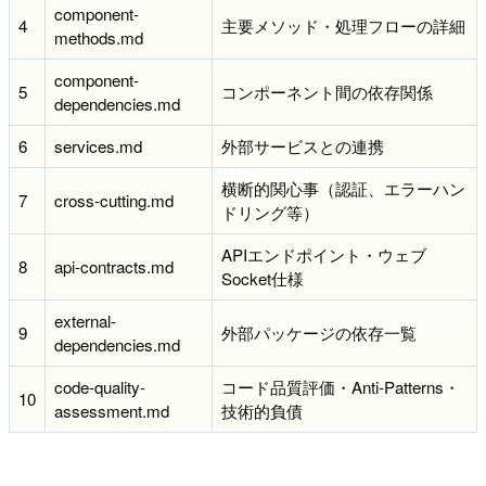
component-
4
主要メソッド・処理フローの詳細
methods.md
component-
5
コンポーネント間の依存関係
dependencies.md
6
services.md
外部サービスとの連携
横断的関心事（認証、エラーハン
7
cross-cutting.md
ドリング等）
APIエンドポイント・ウェブ
8
api-contracts.md
Socket仕様
external-
9
外部パッケージの依存一覧
dependencies.md
code-quality-
コード品質評価・Anti-Patterns・
10
assessment.md
技術的負債