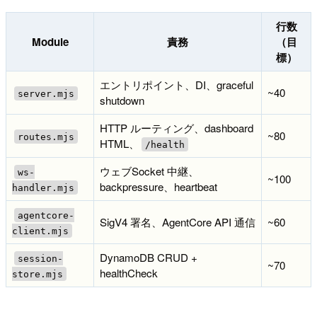
行数
Module
責務
（目
標）
エントリポイント、DI、graceful
~40
server.mjs
shutdown
HTTP ルーティング、dashboard
~80
routes.mjs
HTML、
/health
ウェブSocket 中継、
ws-
~100
backpressure、heartbeat
handler.mjs
agentcore-
SigV4 署名、AgentCore API 通信
~60
client.mjs
DynamoDB CRUD +
session-
~70
healthCheck
store.mjs