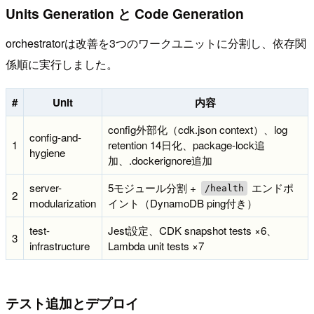
Units Generation と Code Generation
orchestratorは改善を3つのワークユニットに分割し、依存関
係順に実行しました。
#
Unit
内容
config外部化（cdk.json context）、log
config-and-
1
retention 14日化、package-lock追
hygiene
加、.dockerignore追加
server-
5モジュール分割 +
エンドポ
/health
2
modularization
イント（DynamoDB ping付き）
test-
Jest設定、CDK snapshot tests ×6、
3
infrastructure
Lambda unit tests ×7
テスト追加とデプロイ