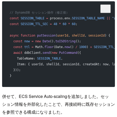
// DynamoDB セッション操作（修正後）
const
 SESSION_TABLE
 =
 process.env.
SESSION_TABLE_NAME
 ||
 "a
const
 SESSION_TTL_SEC
 =
 48
 *
 60
 *
 60
;
async
 function
 putSession
(
userId
, 
shellId
, 
sessionId
) {
  const
 now
 =
 new
 Date
().
toISOString
();
  const
 ttl
 =
 Math.
floor
(Date.
now
() 
/
 1000
) 
+
 SESSION_TTL_
  await
 ddbClient.
send
(
new
 PutCommand
({
    TableName: 
SESSION_TABLE
,
    Item: { userId, shellId, sessionId, createdAt: now, la
  }));
}
併せて、ECS Service Auto-scalingを追加しました。セッ
ション情報を外部化したことで、再接続時に既存セッション
を参照できる構成になりました。