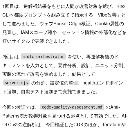
1回目は、逆解析結果をもとに人間が改善対象を選び、Kiro
CLIへ都度プロンプトを組み立てて指示する「Vibe改善」と
して進めました。ウェブSocket Origin検証、Cookie属性の
見直し、IAMスコープ縮小、セッション情報の外部化などを
短いサイクルで実装できました。
2回目は
を使い、再逆解析後のド
aidlc-orchestrator
キュメントを入力として、要件分析、設計、ユニット分割、
実装の流れで改善を進めました。結果として、
の分割、設定値の整理、healthエンドポイン
server.mjs
ト追加、自動テスト追加まで実施できました。
今回の検証では、
のAnti-
code-quality-assessment.md
Patterns表が改善対象を見つける起点として有効でした。AI-
DLC v2の逆解析は、今回検証したCDKのほか、Terraformや