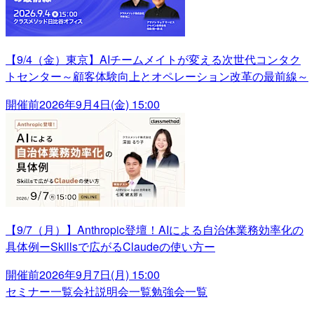
【9/4（金）東京】AIチームメイトが変える次世代コンタク
トセンター～顧客体験向上とオペレーション改革の最前線～
開催前
2026年9月4日(金) 15:00
【9/7（月）】Anthropic登壇！AIによる自治体業務効率化の
具体例ーSkillsで広がるClaudeの使い方ー
開催前
2026年9月7日(月) 15:00
セミナー一覧
会社説明会一覧
勉強会一覧