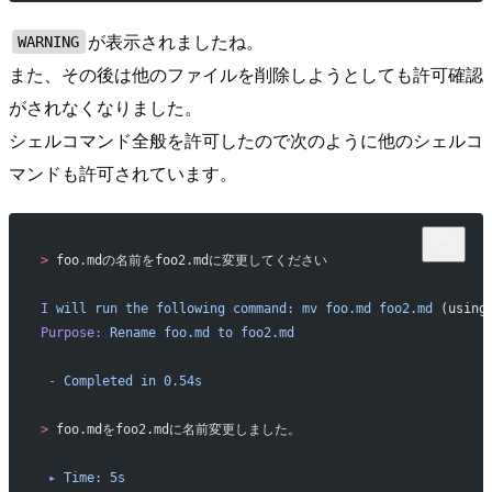
が表示されましたね。
WARNING
また、その後は他のファイルを削除しようとしても許可確認
がされなくなりました。
シェルコマンド全般を許可したので次のように他のシェルコ
マンドも許可されています。
>
 foo.mdの名前をfoo2.mdに変更してください
I
 will
 run
 the
 following
 command:
 mv
 foo.md
 foo2.md
 (using
Purpose:
 Rename
 foo.md
 to
 foo2.md
 -
 Completed
 in
 0.54s
>
 foo.mdをfoo2.mdに名前変更しました。
 ▸
 Time:
 5s