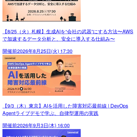
【8/25（火）札幌】生成AIを“会社の武器”にする方法〜AWS
で加速するデータ分析と、安全に導入する仕組み〜
開催前
2026年8月25日(火) 17:30
【9/3（木）東京】AIを活用した障害対応最前線 | DevOps
Agentライブデモで学ぶ、自律型運用の実践
開催前
2026年9月3日(木) 16:00