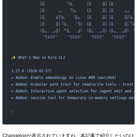
⠀⠀⠀⠀⠀⠀⠀
    ⢸⣿⠀⠀⠀⠀⠀⠀⠀⠀⠹⣷⡀⠀⠀⠀⠀⢸⣿⠀⠀⠀⠀⣿⡇⢸⣿⠀⠀⠀⠀⠀⠀⠀⠀
⠀⠀⠀⠀⠀⠀⠀
    ⢸⣿⠀⠀⠀⠀⠀⣠⡀⠀⠀⠹⣷⡄⠀⠀⠀⢸⣿⠀⠀⠀⠀⣿⡇⢸⣿⠀⠀⠀⠀⣤⣄⠀⠀
⠀⠀⠀⠀⠀⠀⠀
    ⢸⣿⠀⠀⠀⠀⣾⡟⣷⡀⠀⠀⠘⣿⣆⠀⠀⢸⣿⠀⠀⠀⠀⣿⡇⢸⣿⠀⠀⠀⠀⣿⡟⣷⡀
⠀⠀⠀⠀⠀⠀⠀
    ⢸⣿⠀⠀⠀⠀⣿⡇⠹⣷⡀⠀⠀⠈⢻⡇⠀⢸⣿⠀⠀⠀⠀⣿⡇⢸⣿⠀⠀⠀⠀⣿⡇⠹⣷
⠀⠀⠀⠀⠀⠀⠀
    ⠸⣿⣄⡀⢀⣠⣿⠇⠀⠙⣷⡀⠀⢀⣼⠇⠀⠸⣿⣄⡀⢀⣠⣿⠇⠸⣿⣄⡀⢀⣠⣿⠇⠀⠙
⠀⠀⠀⠀⠀⠀⠀
    ⠀⠈⠻⠿⠿⠟⠁⠀⠀⠀⠈⠻⠿⠿⠟⠁⠀⠀⠈⠻⠿⠿⠟⠁⠀⠀⠈⠻⠿⠿⠟⠁⠀⠀⠀
✨
 What's New in Kiro CLI
1.27.0 (2026-02-27)
✔ Added: Enable embeddings on Linux ARM (aarch64)
✔ Added: Granular path trust for read/write tools - trust 
✔ Added: Interactive agent selection for /agent edit and /
✔ Added: session tool for temporary in-memory settings man
:
Changelogが表示されていますね。本記事で紹介したいのは