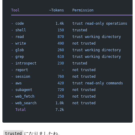
Tool
              ~Tokens
    Permission
▔▔▔▔▔▔▔▔▔▔▔▔▔▔▔▔▔▔▔▔▔▔▔▔▔▔▔▔▔▔▔▔▔▔▔▔▔▔▔▔▔▔▔▔▔▔▔▔▔▔▔▔▔▔▔▔▔▔
-
 code
               1.4k
    trust
 read-only
 operations
-
 shell
               150
    trusted
-
 read
                870
    trust
 working
 directory
-
 write
               490
    not
 trusted
-
 glob
                260
    trust
 working
 directory
-
 grep
                610
    trust
 working
 directory
-
 introspect
          230
    trusted
-
 report
                -
    not
 trusted
-
 session
             760
    not
 trusted
-
 aws
                 420
    trust
 read-only
 commands
-
 subagent
            720
    not
 trusted
-
 web_fetch
           250
    not
 trusted
-
 web_search
         1.0k
    not
 trusted
  Total
              7.2k
になりましたね。
trusted