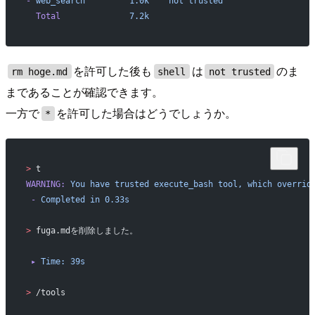
-
 web_search
         1.0k
    not
 trusted
  Total
              7.2k
を許可した後も
は
のま
rm hoge.md
shell
not trusted
まであることが確認できます。
一方で
を許可した場合はどうでしょうか。
*
>
 t
WARNING:
 You
 have
 trusted
 execute_bash
 tool,
 which
 overrid
 -
 Completed
 in
 0.33s
>
 fuga.mdを削除しました。
 ▸
 Time:
 39s
>
 /tools