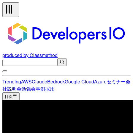
produced by Classmethod
Trending
AWS
Claude
Bedrock
Google Cloud
Azure
セミナー
会
社説明会
勉強会
事例
採用
目次