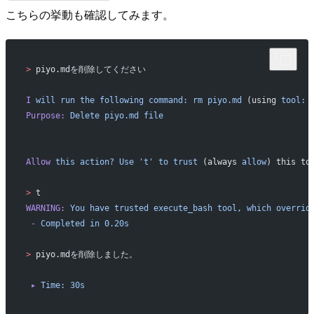
こちらの挙動も確認してみます。
>
 piyo.mdを削除してください
I
 will
 run
 the
 following
 command:
 rm
 piyo.md
 (using 
tool:
 
Purpose:
 Delete
 piyo.md
 file
Allow
 this
 action?
 Use
 't'
 to
 trust
 (always 
allow
) this to
>
 t
WARNING:
 You
 have
 trusted
 execute_bash
 tool,
 which
 overrid
 -
 Completed
 in
 0.20s
>
 piyo.mdを削除しました。
 ▸
 Time:
 30s