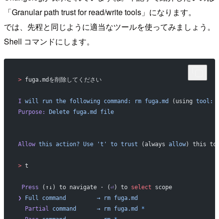
「Granular path trust for read/write tools」になります。
では、先程と同じように適当なツールを使ってみましょう。
Shell コマンドにします。
>
 fuga.mdを削除してください
I
 will
 run
 the
 following
 command:
 rm
 fuga.md
 (using 
tool:
 
Purpose:
 Delete
 fuga.md
 file
Allow
 this
 action?
 Use
 't'
 to
 trust
 (always 
allow
) this to
>
 t
 Press
 (↑↓) to navigate · (
⏎
) to 
select
 scope 
❯
 Full
 command
         →
 rm
 fuga.md
  Partial
 command
      →
 rm
 fuga.md
 *