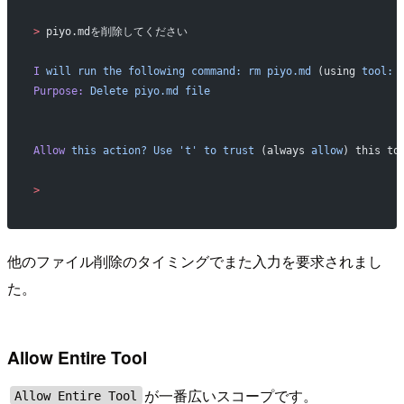
>
 piyo.mdを削除してください
I
 will
 run
 the
 following
 command:
 rm
 piyo.md
 (using 
tool:
 
Purpose:
 Delete
 piyo.md
 file
Allow
 this
 action?
 Use
 't'
 to
 trust
 (always 
allow
) this to
>
他のファイル削除のタイミングでまた入力を要求されまし
た。
Allow Entire Tool
が一番広いスコープです。
Allow Entire Tool