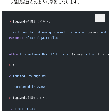
コープ選択後は次のような挙動になります。
>
 fuga.mdを削除してください
I
 will
 run
 the
 following
 command:
 rm
 fuga.md
 (using 
tool:
 
Purpose:
 Delete
 fuga.md
 file
Allow
 this
 action?
 Use
 't'
 to
 trust
 (always 
allow
) this to
>
 t
✓
 Trusted:
 rm
 fuga.md
 -
 Completed
 in
 0.55s
>
 fuga.mdを削除しました。
 ▸
 Time:
 1m
 31s