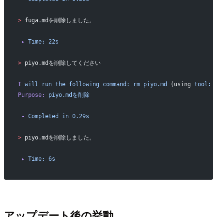
>
 fuga.mdを削除しました。
 ▸
 Time:
 22s
>
 piyo.mdを削除してください
I
 will
 run
 the
 following
 command:
 rm
 piyo.md
 (using 
tool:
 
Purpose:
 piyo.mdを削除
 -
 Completed
 in
 0.29s
>
 piyo.mdを削除しました。
 ▸
 Time:
 6s
アップデート後の挙動