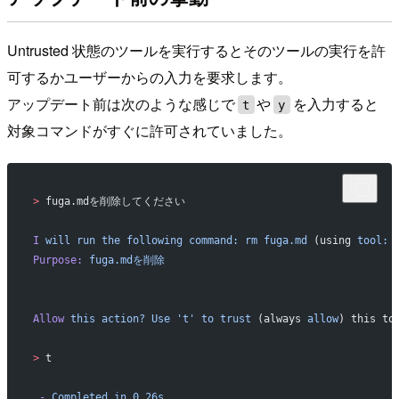
Untrusted 状態のツールを実行するとそのツールの実行を許
可するかユーザーからの入力を要求します。
アップデート前は次のような感じで
や
を入力すると
t
y
対象コマンドがすぐに許可されていました。
>
 fuga.mdを削除してください
I
 will
 run
 the
 following
 command:
 rm
 fuga.md
 (using 
tool:
 
Purpose:
 fuga.mdを削除
Allow
 this
 action?
 Use
 't'
 to
 trust
 (always 
allow
) this to
>
 t
 -
 Completed
 in
 0.26s