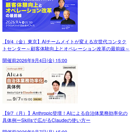
【9/4（金）東京】AIチームメイトが変える次世代コンタク
トセンター～顧客体験向上とオペレーション改革の最前線～
開催前
2026年9月4日(金) 15:00
【9/7（月）】Anthropic登壇！AIによる自治体業務効率化の
具体例ーSkillsで広がるClaudeの使い方ー
開催前
2026年9月7日(月) 15:00