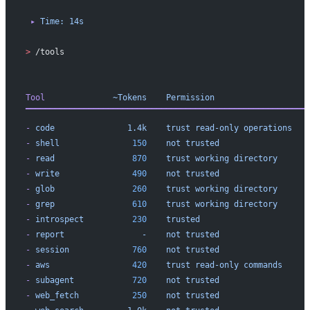
 ▸
 Time:
 14s
>
 /tools
Tool
              ~Tokens
    Permission
▔▔▔▔▔▔▔▔▔▔▔▔▔▔▔▔▔▔▔▔▔▔▔▔▔▔▔▔▔▔▔▔▔▔▔▔▔▔▔▔▔▔▔▔▔▔▔▔▔▔▔▔▔▔▔▔▔▔
-
 code
               1.4k
    trust
 read-only
 operations
-
 shell
               150
    not
 trusted
-
 read
                870
    trust
 working
 directory
-
 write
               490
    not
 trusted
-
 glob
                260
    trust
 working
 directory
-
 grep
                610
    trust
 working
 directory
-
 introspect
          230
    trusted
-
 report
                -
    not
 trusted
-
 session
             760
    not
 trusted
-
 aws
                 420
    trust
 read-only
 commands
-
 subagent
            720
    not
 trusted
-
 web_fetch
           250
    not
 trusted