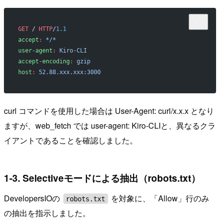
GET
 / 
HTTP
/
1.1
accept
:
 */*
user-agent
:
 Kiro-CLI
accept-encoding
:
 gzip
host
:
 52.88.xxx.xxx:3000
curl コマンドを使用した場合は User-Agent: curl/x.x.x となり
ますが、web_fetch では user-agent: Kiro-CLIと、異なるクラ
イアントであることを確認しました。
1-3. Selectiveモードによる抽出（robots.txt）
DevelopersIOの
を対象に、「Allow」行のみ
robots.txt
の抽出を指示しました。