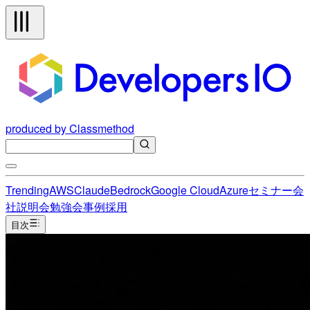
produced by Classmethod
Trending
AWS
Claude
Bedrock
Google Cloud
Azure
セミナー
会
社説明会
勉強会
事例
採用
目次