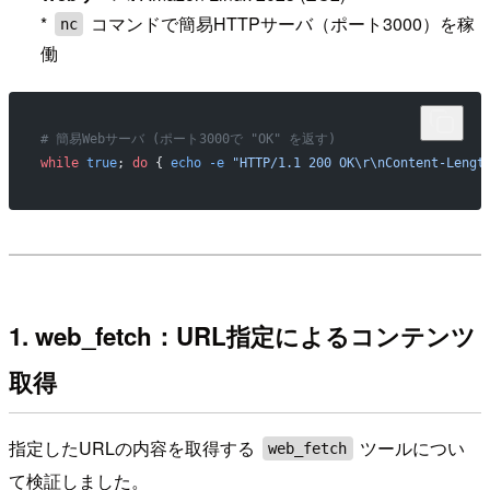
*
コマンドで簡易HTTPサーバ（ポート3000）を稼
nc
働
# 簡易Webサーバ (ポート3000で "OK" を返す)
while
 true
; 
do
 { 
echo
 -e
 "HTTP/1.1 200 OK\r\nContent-Lengt
1. web_fetch：URL指定によるコンテンツ
取得
指定したURLの内容を取得する
ツールについ
web_fetch
て検証しました。