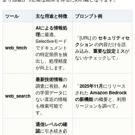
ツール
主な用途と特徴
プロンプト例
AIによる情報処
理
に最適。
「[URL] の
セキュリティセ
Selectiveモード
クション
の内容だけを読
web_fetch
でドキュメント
み込み、
重要な設定ミス
が
の特定箇所を抽
ないかチェックして」
出し、処理精度
が向上します。
最新技術情報
の
調査に有効。AI
「
2025年11月
にリリース
の学習データに
された
Amazon Bedrock
web_search
ない直近の情報
の新機能
の概要と、利用
も検索可能で
リージョンを調べて」
す。
通信レベルの確
認
に引き続き必