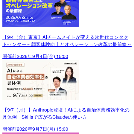
【9/4（金）東京】AIチームメイトが変える次世代コンタク
トセンター～顧客体験向上とオペレーション改革の最前線～
開催前
2026年9月4日(金) 15:00
【9/7（月）】Anthropic登壇！AIによる自治体業務効率化の
具体例ーSkillsで広がるClaudeの使い方ー
開催前
2026年9月7日(月) 15:00